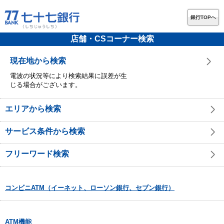
銀行TOPへ
店舗・CSコーナー検索
現在地から検索
電波の状況等により検索結果に誤差が生
じる場合がございます。
エリアから検索
サービス条件から検索
フリーワード検索
コンビニATM（イーネット、ローソン銀行、セブン銀行）
ATM機能