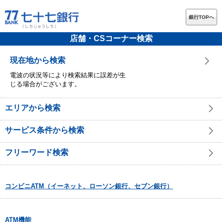
銀行TOPへ
店舗・CSコーナー検索
現在地から検索
電波の状況等により検索結果に誤差が生
じる場合がございます。
エリアから検索
サービス条件から検索
フリーワード検索
コンビニATM（イーネット、ローソン銀行、セブン銀行）
ATM機能