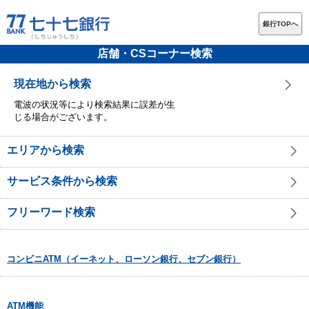
銀行TOPへ
店舗・CSコーナー検索
現在地から検索
電波の状況等により検索結果に誤差が生
じる場合がございます。
エリアから検索
サービス条件から検索
フリーワード検索
コンビニATM（イーネット、ローソン銀行、セブン銀行）
ATM機能