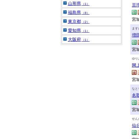
山形県
（1）
亘
福島県
（8）
宮
東京都
（2）
ます
愛知県
（1）
増
大阪府
（1）
宮城
ゆり
閖
宮
なと
名
宮
せん
仙