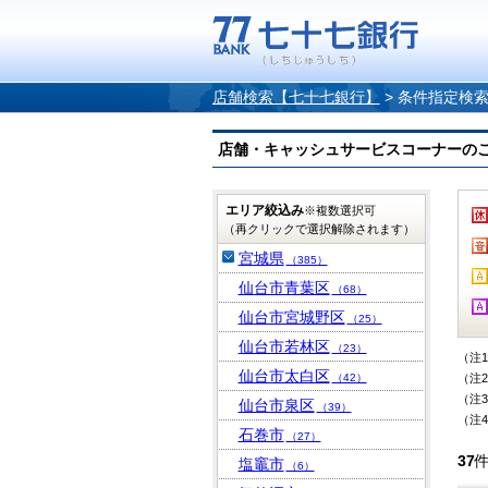
店舗検索【七十七銀行】
>
条件指定検
店舗・キャッシュサービスコーナーのご案内
エリア絞込み
※複数選択可
（再クリックで選択解除されます）
宮城県
（385）
仙台市青葉区
（68）
仙台市宮城野区
（25）
仙台市若林区
（23）
（注
仙台市太白区
（42）
（注
（注
仙台市泉区
（39）
（注
石巻市
（27）
37
塩竈市
（6）