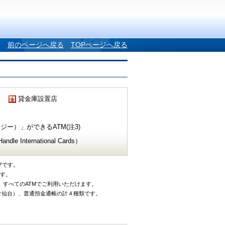
前のページへ戻る
TOPページへ戻る
貸金庫設置店
ー）」ができるATM(注3)
e International Cards）
ザです。
です。
、すべてのATMでご利用いただけます。
タ仙台）、普通預金通帳の計４種類です。