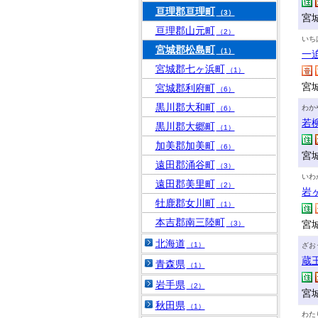
亘理郡亘理町
（3）
宮城
亘理郡山元町
（2）
いち
宮城郡松島町
（1）
一
宮城郡七ヶ浜町
（1）
宮城
宮城郡利府町
（6）
黒川郡大和町
わか
（6）
若
黒川郡大郷町
（1）
加美郡加美町
（6）
宮
遠田郡涌谷町
（3）
いわ
遠田郡美里町
（2）
岩
牡鹿郡女川町
（1）
本吉郡南三陸町
宮
（3）
北海道
（1）
ざお
蔵
青森県
（1）
岩手県
（2）
宮
秋田県
（1）
わた