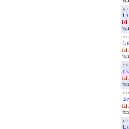
宮城
もり
杜
宮
せん
仙
宮
まる
丸
宮
やま
山
宮
もり
杜