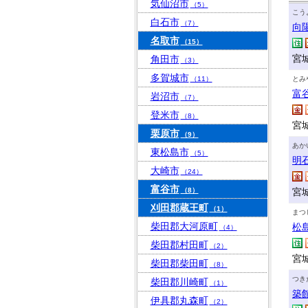
気仙沼市
（5）
こう
白石市
（7）
向
名取市
（15）
宮
角田市
（3）
多賀城市
（11）
とみ
富
岩沼市
（7）
登米市
（8）
宮城
栗原市
（9）
あか
東松島市
（5）
明
大崎市
（24）
富谷市
（8）
宮
刈田郡蔵王町
（1）
まつ
柴田郡大河原町
松
（4）
柴田郡村田町
（2）
宮
柴田郡柴田町
（8）
つき
柴田郡川崎町
（1）
築
伊具郡丸森町
（2）