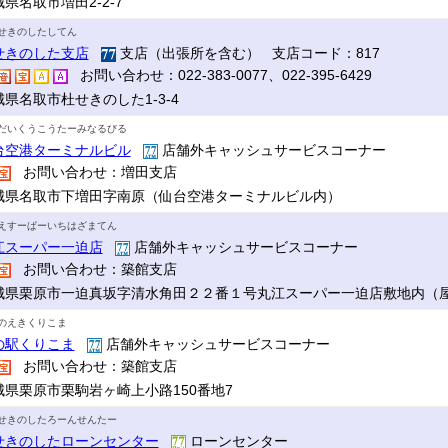
県名取市増田2-2-7
せきのしたしてん
せきのした支店
支店（出張所を含む） 支店コード：817
お問い合わせ：022-383-0077、022-395-6429
城県名取市杜せきのした1-3-4
だいくうこうたーみなるびる
台空港ターミナルビル
店舗外キャッシュサービスコーナー
お問い合わせ：増田支店
城県名取市下増田字南原（仙台空港ターミナルビル内）
えすーぱーいちはざまてん
江スーパー一迫店
店舗外キャッシュサービスコーナー
お問い合わせ：築館支店
城県栗原市一迫真坂字清水角田２２番１号丸江スーパー一迫店敷地内（
のえきくりこま
の駅くりこま
店舗外キャッシュサービスコーナー
お問い合わせ：築館支店
城県栗原市栗駒岩ヶ崎上小路150番地7
せきのしたろーんせんたー
せきのしたローンセンター
ローンセンター