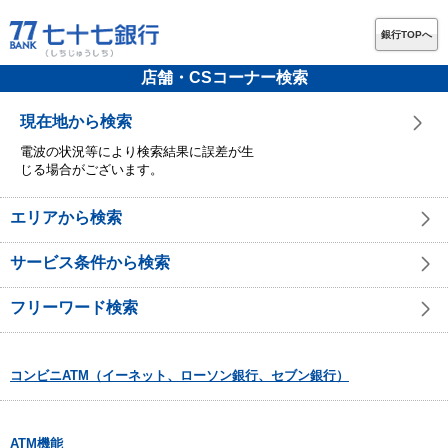
銀行TOPへ
店舗・CSコーナー検索
現在地から検索
電波の状況等により検索結果に誤差が生
じる場合がございます。
エリアから検索
サービス条件から検索
フリーワード検索
コンビニATM（イーネット、ローソン銀行、セブン銀行）
ATM機能