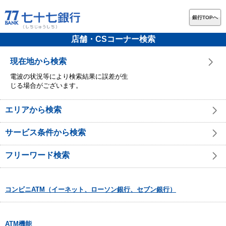
銀行TOPへ
店舗・CSコーナー検索
現在地から検索
電波の状況等により検索結果に誤差が生
じる場合がございます。
エリアから検索
サービス条件から検索
フリーワード検索
コンビニATM（イーネット、ローソン銀行、セブン銀行）
ATM機能