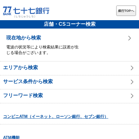
銀行TOPへ
店舗・CSコーナー検索
現在地から検索
電波の状況等により検索結果に誤差が生
じる場合がございます。
エリアから検索
サービス条件から検索
フリーワード検索
コンビニATM（イーネット、ローソン銀行、セブン銀行）
ATM機能