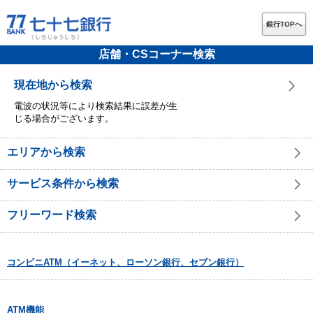
銀行TOPへ
店舗・CSコーナー検索
現在地から検索
電波の状況等により検索結果に誤差が生
じる場合がございます。
エリアから検索
サービス条件から検索
フリーワード検索
コンビニATM（イーネット、ローソン銀行、セブン銀行）
ATM機能