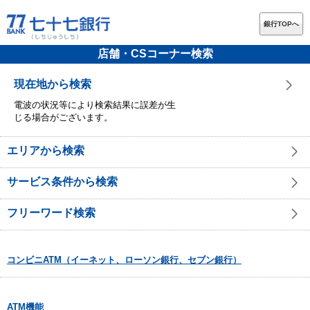
銀行TOPへ
店舗・CSコーナー検索
現在地から検索
電波の状況等により検索結果に誤差が生
じる場合がございます。
エリアから検索
サービス条件から検索
フリーワード検索
コンビニATM（イーネット、ローソン銀行、セブン銀行）
ATM機能