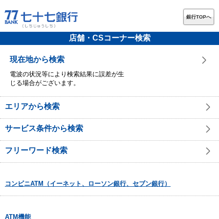
銀行TOPへ
店舗・CSコーナー検索
現在地から検索
電波の状況等により検索結果に誤差が生
じる場合がございます。
エリアから検索
サービス条件から検索
フリーワード検索
コンビニATM（イーネット、ローソン銀行、セブン銀行）
ATM機能