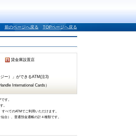
前のページへ戻る
TOPページへ戻る
貸金庫設置店
ー）」ができるATM(注3)
e International Cards）
ザです。
です。
、すべてのATMでご利用いただけます。
タ仙台）、普通預金通帳の計４種類です。