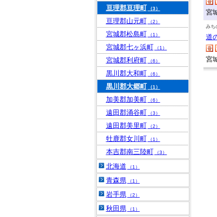
亘理郡亘理町
（3）
宮
亘理郡山元町
（2）
みち
宮城郡松島町
（1）
道
宮城郡七ヶ浜町
（1）
宮
宮城郡利府町
（6）
黒川郡大和町
（6）
黒川郡大郷町
（1）
加美郡加美町
（6）
遠田郡涌谷町
（3）
遠田郡美里町
（2）
牡鹿郡女川町
（1）
本吉郡南三陸町
（3）
北海道
（1）
青森県
（1）
岩手県
（2）
秋田県
（1）