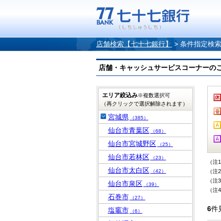
店舗検索【七十七銀行】
>
条件指定検
店舗・キャッシュサービスコーナーのご案内
エリア絞込み
※複数選択可
（再クリックで選択解除されます）
宮城県
（385）
仙台市青葉区
（68）
仙台市宮城野区
（25）
仙台市若林区
（23）
（注
仙台市太白区
（42）
（注
（注
仙台市泉区
（39）
（注
石巻市
（27）
6
件
塩竈市
（6）