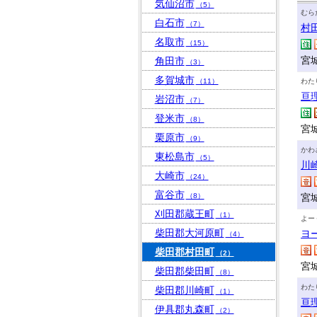
気仙沼市
（5）
むら
白石市
（7）
村
名取市
（15）
宮
角田市
（3）
多賀城市
（11）
わた
亘
岩沼市
（7）
登米市
（8）
宮
栗原市
（9）
かわ
東松島市
（5）
川
大崎市
（24）
富谷市
（8）
宮
刈田郡蔵王町
（1）
よー
柴田郡大河原町
ヨ
（4）
柴田郡村田町
（2）
宮
柴田郡柴田町
（8）
わた
柴田郡川崎町
（1）
亘
伊具郡丸森町
（2）