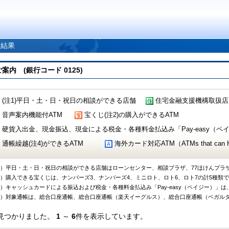
索結果
 (銀行コード 0125)
(注1)平日・土・日・祝日の相談ができる店舗
住宅金融支援機構取扱店
音声案内機能付ATM
宝くじ(注2)の購入ができるATM
硬貨入出金、現金振込、現金による税金・各種料金払込み「Pay-easy（ペイジ
通帳繰越(注4)ができるATM
海外カード対応ATM（ATMs that can Handl
1）平日・土・日・祝日の相談ができる店舗はローンセンター、相談プラザ、77ほけんプラ
2）購入できる宝くじは、ナンバーズ3、ナンバーズ4、ミニロト、ロト6、ロト7の計5種類
3）キャッシュカードによる振込および税金・各種料金払込み「Pay-easy（ペイジー）」は
4）対象通帳は、総合口座通帳、総合口座通帳（楽天イーグルス）、総合口座通帳（ベガル
見つかりました。
1
～
6
件を表示しています。