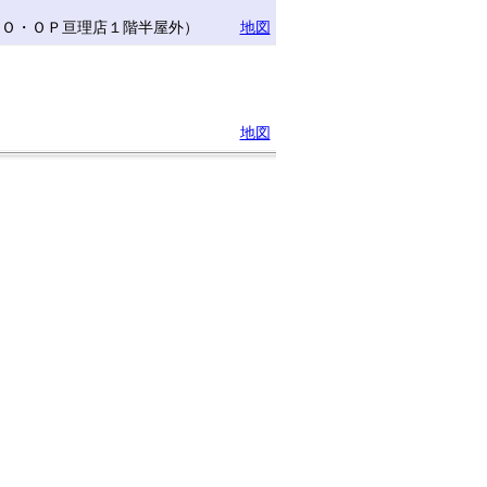
ＣＯ・ＯＰ亘理店１階半屋外）
地図
地図