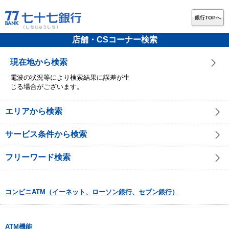
銀行TOPへ
店舗・CSコーナー検索
現在地から検索
電波の状況等により検索結果に誤差が生
じる場合がございます。
エリアから検索
サービス条件から検索
フリーワード検索
コンビニATM（イーネット、ローソン銀行、セブン銀行）
ATM機能