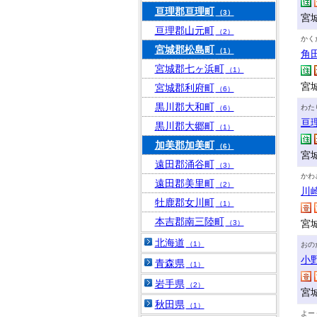
亘理郡亘理町
（3）
宮
亘理郡山元町
（2）
かく
宮城郡松島町
（1）
角
宮城郡七ヶ浜町
（1）
宮
宮城郡利府町
（6）
黒川郡大和町
わた
（6）
亘
黒川郡大郷町
（1）
加美郡加美町
（6）
宮
遠田郡涌谷町
（3）
かわ
遠田郡美里町
（2）
川
牡鹿郡女川町
（1）
本吉郡南三陸町
宮
（3）
北海道
（1）
おの
小
青森県
（1）
岩手県
（2）
宮
秋田県
（1）
よー