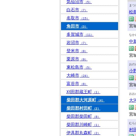
気仙沼市
（5）
まつ
白石市
（7）
松
名取市
（15）
宮
角田市
（3）
多賀城市
（11）
なか
中
岩沼市
（7）
登米市
（8）
宮
栗原市
（9）
おの
東松島市
（5）
小
大崎市
（24）
富谷市
（8）
宮
刈田郡蔵王町
（1）
おお
柴田郡大河原町
大
（4）
柴田郡村田町
（2）
宮
柴田郡柴田町
（8）
むら
柴田郡川崎町
（1）
村
伊具郡丸森町
（2）