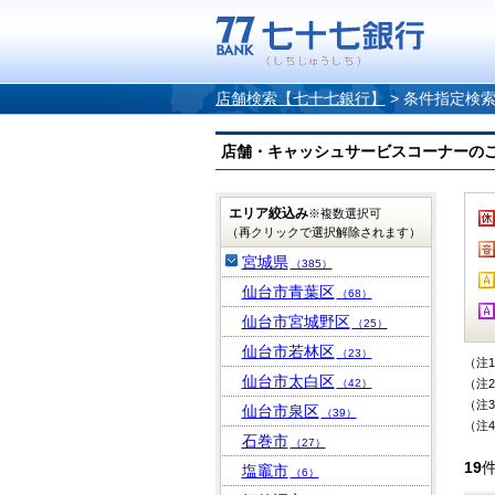
店舗検索【七十七銀行】
>
条件指定検
店舗・キャッシュサービスコーナーのご案内
エリア絞込み
※複数選択可
（再クリックで選択解除されます）
宮城県
（385）
仙台市青葉区
（68）
仙台市宮城野区
（25）
仙台市若林区
（23）
（注
仙台市太白区
（42）
（注
（注
仙台市泉区
（39）
（注
石巻市
（27）
19
塩竈市
（6）