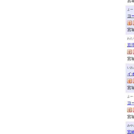
宮
よー
ヨ
宮
わた
亘
宮
いお
イ
宮
よー
ヨ
宮
みや
宮