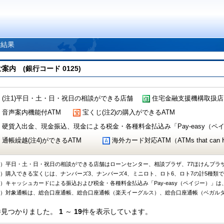
索結果
 (銀行コード 0125)
(注1)平日・土・日・祝日の相談ができる店舗
住宅金融支援機構取扱店
音声案内機能付ATM
宝くじ(注2)の購入ができるATM
硬貨入出金、現金振込、現金による税金・各種料金払込み「Pay-easy（ペイジ
通帳繰越(注4)ができるATM
海外カード対応ATM（ATMs that can Handl
1）平日・土・日・祝日の相談ができる店舗はローンセンター、相談プラザ、77ほけんプラ
2）購入できる宝くじは、ナンバーズ3、ナンバーズ4、ミニロト、ロト6、ロト7の計5種類
3）キャッシュカードによる振込および税金・各種料金払込み「Pay-easy（ペイジー）」は
4）対象通帳は、総合口座通帳、総合口座通帳（楽天イーグルス）、総合口座通帳（ベガル
件見つかりました。
1
～
19
件を表示しています。