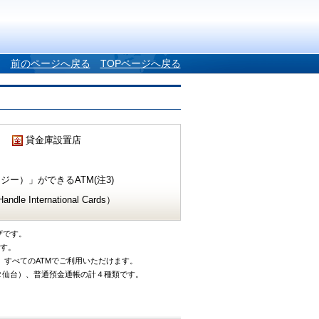
前のページへ戻る
TOPページへ戻る
貸金庫設置店
ー）」ができるATM(注3)
e International Cards）
ザです。
です。
、すべてのATMでご利用いただけます。
タ仙台）、普通預金通帳の計４種類です。