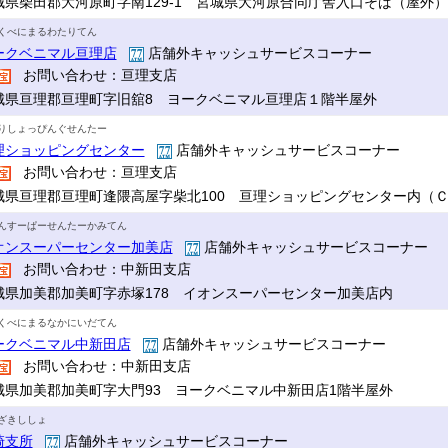
城県柴田郡大河原町字南129-1 宮城県大河原合同庁舎入口そば（屋外）
くべにまるわたりてん
ークベニマル亘理店
店舗外キャッシュサービスコーナー
お問い合わせ：亘理支店
城県亘理郡亘理町字旧舘8 ヨークベニマル亘理店１階半屋外
りしょっぴんぐせんたー
理ショッピングセンター
店舗外キャッシュサービスコーナー
お問い合わせ：亘理支店
城県亘理郡亘理町逢隈高屋字柴北100 亘理ショッピングセンター内（
んすーぱーせんたーかみてん
オンスーパーセンター加美店
店舗外キャッシュサービスコーナー
お問い合わせ：中新田支店
城県加美郡加美町字赤塚178 イオンスーパーセンター加美店内
くべにまるなかにいだてん
ークベニマル中新田店
店舗外キャッシュサービスコーナー
お問い合わせ：中新田支店
城県加美郡加美町字大門93 ヨークベニマル中新田店1階半屋外
ざきししょ
崎支所
店舗外キャッシュサービスコーナー