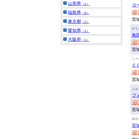
山形県
（1）
ヨ
福島県
（8）
宮
東京都
（2）
かく
愛知県
（1）
角
大阪府
（1）
宮
こー
Ｃ
宮
ふぉ
フ
宮
みや
宮