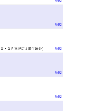
地図
地図
ＣＯ・ＯＰ亘理店１階半屋外）
地図
地図
地図