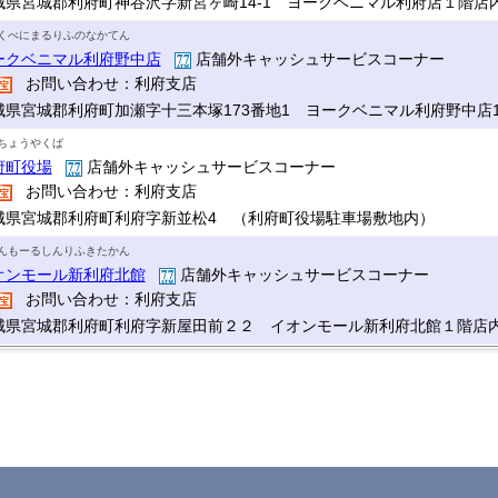
城県宮城郡利府町神谷沢字新宮ヶ崎14-1 ヨークベニマル利府店１階店
くべにまるりふのなかてん
ークベニマル利府野中店
店舗外キャッシュサービスコーナー
お問い合わせ：利府支店
城県宮城郡利府町加瀬字十三本塚173番地1 ヨークベニマル利府野中店
ちょうやくば
府町役場
店舗外キャッシュサービスコーナー
お問い合わせ：利府支店
城県宮城郡利府町利府字新並松4 （利府町役場駐車場敷地内）
んもーるしんりふきたかん
オンモール新利府北館
店舗外キャッシュサービスコーナー
お問い合わせ：利府支店
城県宮城郡利府町利府字新屋田前２２ イオンモール新利府北館１階店