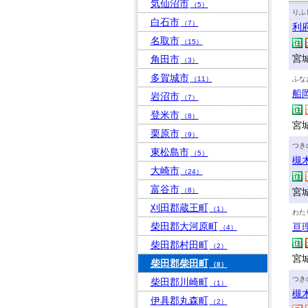
気仙沼市
（5）
りふ
白石市
（7）
利
名取市
（15）
宮
角田市
（3）
多賀城市
（11）
ふな
船
岩沼市
（7）
登米市
（8）
宮
栗原市
（9）
つき
東松島市
（5）
槻
大崎市
（24）
富谷市
（8）
宮
刈田郡蔵王町
（1）
わた
柴田郡大河原町
亘
（4）
柴田郡村田町
（2）
宮
柴田郡柴田町
（8）
つき
柴田郡川崎町
（1）
槻
伊具郡丸森町
（2）