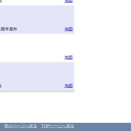
内
地図
1階半屋外
地図
地図
内
地図
前のページへ戻る
TOPページへ戻る