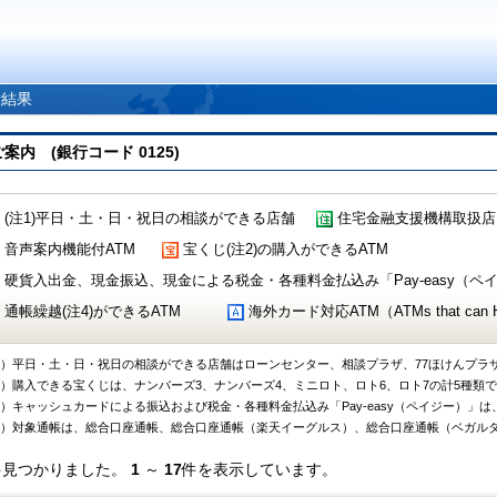
索結果
 (銀行コード 0125)
(注1)平日・土・日・祝日の相談ができる店舗
住宅金融支援機構取扱店
音声案内機能付ATM
宝くじ(注2)の購入ができるATM
硬貨入出金、現金振込、現金による税金・各種料金払込み「Pay-easy（ペイジ
通帳繰越(注4)ができるATM
海外カード対応ATM（ATMs that can Handl
1）平日・土・日・祝日の相談ができる店舗はローンセンター、相談プラザ、77ほけんプラ
2）購入できる宝くじは、ナンバーズ3、ナンバーズ4、ミニロト、ロト6、ロト7の計5種類
3）キャッシュカードによる振込および税金・各種料金払込み「Pay-easy（ペイジー）」は
4）対象通帳は、総合口座通帳、総合口座通帳（楽天イーグルス）、総合口座通帳（ベガル
件見つかりました。
1
～
17
件を表示しています。