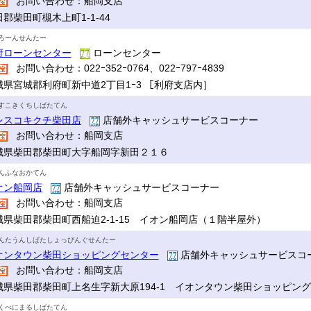
お問い合わせ：船岡支店
郡柴田町槻木上町1-1-44
ろーんせんたー
府ローンセンター
ローンセンター
お問い合わせ：022ｰ352ｰ0764、022ｰ797ｰ4839
城県宮城郡利府町新中道2丁目1ｰ3 ［利府支店内］
すこきくちしばたてん
レスコキクチ柴田店
店舗外キャッシュサービスコーナー
お問い合わせ：船岡支店
城県柴田郡柴田町大字船岡字新田２１６
んふなおかてん
オン船岡店
店舗外キャッシュサービスコーナー
お問い合わせ：船岡支店
城県柴田郡柴田町西船迫2-1-15 イオン船岡店（１階半屋外）
んたうんしばたしょっぴんぐせんたー
オンタウン柴田ショッピングセンター
店舗外キャッシュサービスコ
お問い合わせ：船岡支店
城県柴田郡柴田町上名生字新大原194-1 イオンタウン柴田ショッピン
くべにまるしばたてん