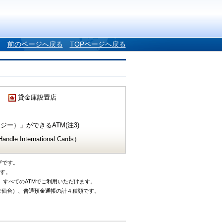
前のページへ戻る
TOPページへ戻る
貸金庫設置店
ー）」ができるATM(注3)
e International Cards）
ザです。
です。
、すべてのATMでご利用いただけます。
タ仙台）、普通預金通帳の計４種類です。