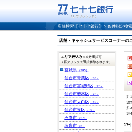
店舗検索【七十七銀行】
>
条件指定検
店舗・キャッシュサービスコーナーのご案内
エリア絞込み
※複数選択可
（再クリックで選択解除されます）
宮城県
（385）
仙台市青葉区
（68）
仙台市宮城野区
（25）
仙台市若林区
（23）
（注
仙台市太白区
（42）
（注
（注
仙台市泉区
（39）
（注
石巻市
（27）
17
塩竈市
（6）