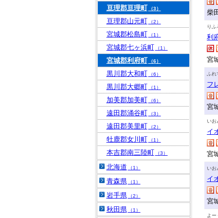
亘理郡亘理町
（3）
柴田
亘理郡山元町
（2）
りふ
宮城郡松島町
（1）
利
宮城郡七ヶ浜町
（1）
宮
宮城郡利府町
（6）
黒川郡大和町
ふれ
（6）
フ
黒川郡大郷町
（1）
加美郡加美町
（6）
宮
遠田郡涌谷町
（3）
いお
遠田郡美里町
（2）
イ
牡鹿郡女川町
（1）
本吉郡南三陸町
宮
（3）
北海道
（1）
いお
イ
青森県
（1）
岩手県
（2）
宮
秋田県
（1）
よー