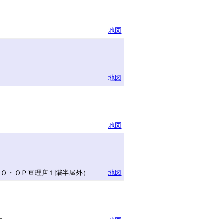
地図
地図
地図
ＣＯ・ＯＰ亘理店１階半屋外）
地図