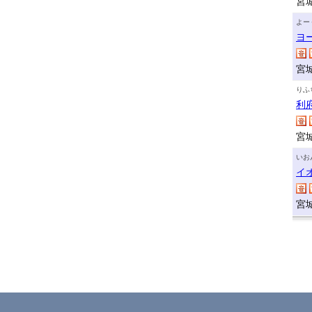
宮
よー
ヨ
宮
りふ
利
宮
いお
イ
宮