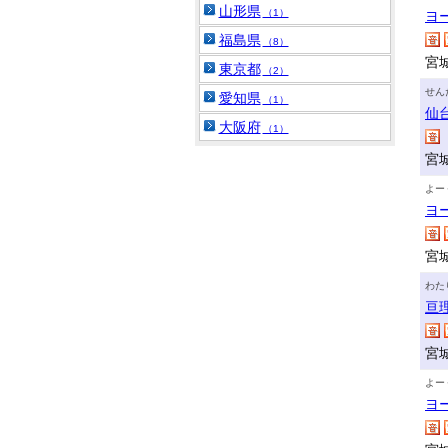
山形県
（1）
ヨ
福島県
（8）
宮
東京都
（2）
せん
愛知県
（1）
仙
大阪府
（1）
宮
よー
ヨ
宮
わた
亘
宮
よー
ヨ