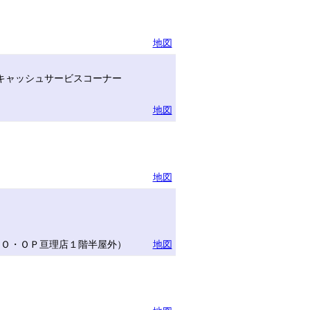
地図
キャッシュサービスコーナー
地図
地図
ＣＯ・ＯＰ亘理店１階半屋外）
地図