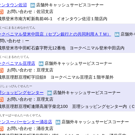
オンタウン佐沼
店舗外キャッシュサービスコーナー
お問い合わせ：佐沼支店
城県登米市南方町新島前46-1 イオンタウン佐沼１階店内
くべにまるとめなかだてん
ークベニマル登米中田店（セブン銀行との共同利用ＡＴＭ）
店舗外
問い合わせ：ー
城県登米市中田町石森字野元12番地 ヨークベニマル登米中田店内
くべにまるわたりてん
ークベニマル亘理店
店舗外キャッシュサービスコーナー
お問い合わせ：亘理支店
城県亘理郡亘理町字旧舘8 ヨークベニマル亘理店１階半屋外
りしょっぴんぐせんたー
理ショッピングセンター
店舗外キャッシュサービスコーナー
お問い合わせ：亘理支店
城県亘理郡亘理町逢隈高屋字柴北100 亘理ショッピングセンター内（
んすーぱーせんたーわくやてん
オンスーパーセンター涌谷店
店舗外キャッシュサービスコーナー
お問い合わせ：涌谷支店