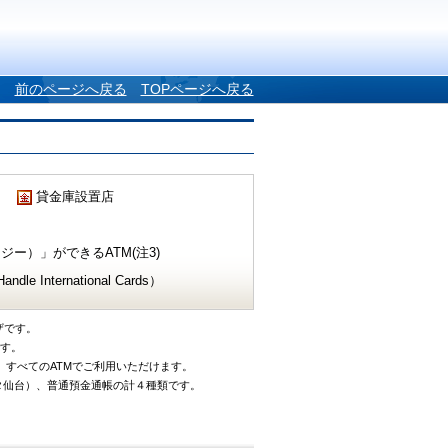
前のページへ戻る
TOPページへ戻る
貸金庫設置店
ー）」ができるATM(注3)
e International Cards）
ザです。
です。
、すべてのATMでご利用いただけます。
タ仙台）、普通預金通帳の計４種類です。