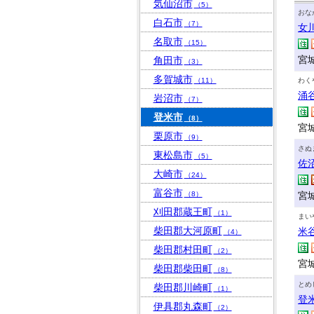
気仙沼市
（5）
おな
白石市
（7）
女
名取市
（15）
宮
角田市
（3）
多賀城市
（11）
わく
涌
岩沼市
（7）
登米市
（8）
宮
栗原市
（9）
さぬ
東松島市
（5）
佐
大崎市
（24）
富谷市
（8）
宮
刈田郡蔵王町
（1）
まい
柴田郡大河原町
米
（4）
柴田郡村田町
（2）
宮
柴田郡柴田町
（8）
とめ
柴田郡川崎町
（1）
登
伊具郡丸森町
（2）