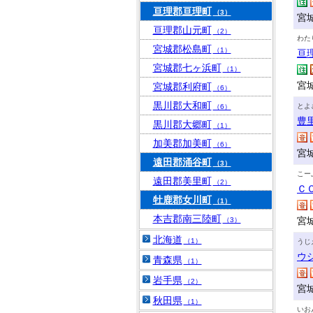
亘理郡亘理町
（3）
宮
亘理郡山元町
（2）
わた
宮城郡松島町
（1）
亘
宮城郡七ヶ浜町
（1）
宮
宮城郡利府町
（6）
黒川郡大和町
とよ
（6）
豊
黒川郡大郷町
（1）
加美郡加美町
（6）
宮
遠田郡涌谷町
（3）
こー
遠田郡美里町
（2）
Ｃ
牡鹿郡女川町
（1）
本吉郡南三陸町
宮
（3）
北海道
（1）
うじ
ウ
青森県
（1）
岩手県
（2）
宮
秋田県
（1）
いお