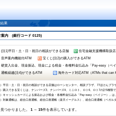
索結果
 (銀行コード 0125)
(注1)平日・土・日・祝日の相談ができる店舗
住宅金融支援機構取扱店
音声案内機能付ATM
宝くじ(注2)の購入ができるATM
硬貨入出金、現金振込、現金による税金・各種料金払込み「Pay-easy（ペイジ
通帳繰越(注4)ができるATM
海外カード対応ATM（ATMs that can Handl
1）平日・土・日・祝日の相談ができる店舗はローンセンター、相談プラザ、77ほけんプラ
2）購入できる宝くじは、ナンバーズ3、ナンバーズ4、ミニロト、ロト6、ロト7の計5種類
3）キャッシュカードによる振込および税金・各種料金払込み「Pay-easy（ペイジー）」は
4）対象通帳は、総合口座通帳、総合口座通帳（楽天イーグルス）、総合口座通帳（ベガル
件見つかりました。
1
～
15
件を表示しています。