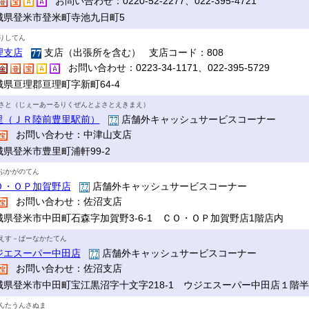
お問い合わせ：0220-52-2277、022-395-4721
城県登米市登米町寺池九日町5
りしてん
理支店
支店（出張所を含む） 支店コード：808
お問い合わせ：0223-34-1171、022-395-5729
城県亘理郡亘理町字新町64-4
さと（じぇーあーるりくぜんとよさとえきまえ）
里（ＪＲ陸前豊里駅前）
店舗外キャッシュサービスコーナー
お問い合わせ：中津山支店
城県登米市豊里町浦軒99-2
ぷかがのてん
Ｏ・ＯＰ加賀野店
店舗外キャッシュサービスコーナー
お問い合わせ：佐沼支店
城県登米市中田町石森字加賀野3-6-1 ＣＯ・ＯＰ加賀野店1階店内
えす－ぱーなかたてん
ジエスーパー中田店
店舗外キャッシュサービスコーナー
お問い合わせ：佐沼支店
城県登米市中田町宝江黒沼字十文字218-1 ウジエスーパー中田店１階
んたうんさぬま