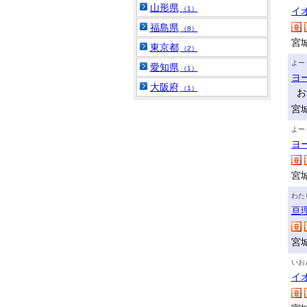
山形県
（1）
イ
福島県
（8）
宮
東京都
（2）
よー
愛知県
（1）
ヨ
大阪府
（1）
お
宮
よー
ヨ
宮
わた
亘
宮
いお
イ