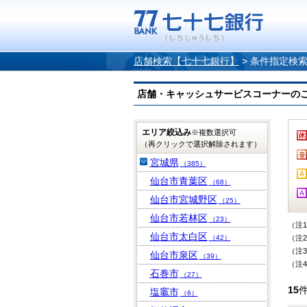
店舗検索【七十七銀行】
>
条件指定検
店舗・キャッシュサービスコーナーのご案内
エリア絞込み
※複数選択可
（再クリックで選択解除されます）
宮城県
（385）
仙台市青葉区
（68）
仙台市宮城野区
（25）
仙台市若林区
（23）
（注
仙台市太白区
（42）
（注
（注
仙台市泉区
（39）
（注
石巻市
（27）
15
塩竈市
（6）