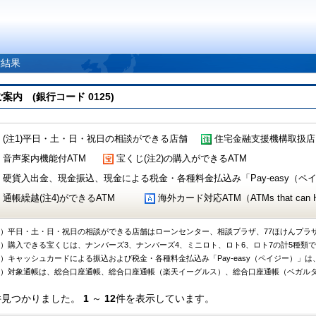
索結果
 (銀行コード 0125)
(注1)平日・土・日・祝日の相談ができる店舗
住宅金融支援機構取扱店
音声案内機能付ATM
宝くじ(注2)の購入ができるATM
硬貨入出金、現金振込、現金による税金・各種料金払込み「Pay-easy（ペイジ
通帳繰越(注4)ができるATM
海外カード対応ATM（ATMs that can Handl
1）平日・土・日・祝日の相談ができる店舗はローンセンター、相談プラザ、77ほけんプラ
2）購入できる宝くじは、ナンバーズ3、ナンバーズ4、ミニロト、ロト6、ロト7の計5種類
3）キャッシュカードによる振込および税金・各種料金払込み「Pay-easy（ペイジー）」は
4）対象通帳は、総合口座通帳、総合口座通帳（楽天イーグルス）、総合口座通帳（ベガル
件見つかりました。
1
～
12
件を表示しています。