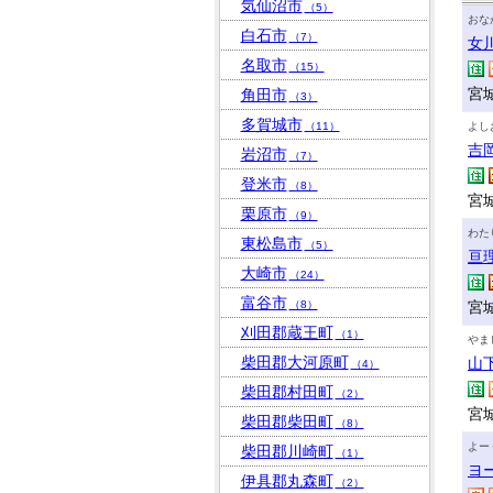
気仙沼市
（5）
おな
白石市
（7）
女
名取市
（15）
宮
角田市
（3）
多賀城市
（11）
よし
吉
岩沼市
（7）
登米市
（8）
宮
栗原市
（9）
わた
東松島市
（5）
亘
大崎市
（24）
富谷市
（8）
宮
刈田郡蔵王町
（1）
やま
柴田郡大河原町
山
（4）
柴田郡村田町
（2）
宮
柴田郡柴田町
（8）
よー
柴田郡川崎町
（1）
ヨ
伊具郡丸森町
（2）