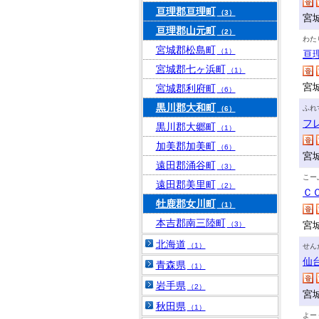
亘理郡亘理町
（3）
宮
亘理郡山元町
（2）
わた
宮城郡松島町
（1）
亘
宮城郡七ヶ浜町
（1）
宮
宮城郡利府町
（6）
黒川郡大和町
ふれ
（6）
フ
黒川郡大郷町
（1）
加美郡加美町
（6）
宮
遠田郡涌谷町
（3）
こー
遠田郡美里町
（2）
Ｃ
牡鹿郡女川町
（1）
本吉郡南三陸町
宮
（3）
北海道
（1）
せん
仙
青森県
（1）
岩手県
（2）
宮
秋田県
（1）
よー