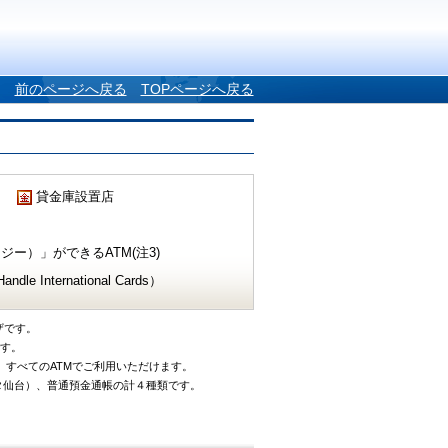
前のページへ戻る
TOPページへ戻る
貸金庫設置店
ー）」ができるATM(注3)
e International Cards）
ザです。
です。
、すべてのATMでご利用いただけます。
タ仙台）、普通預金通帳の計４種類です。