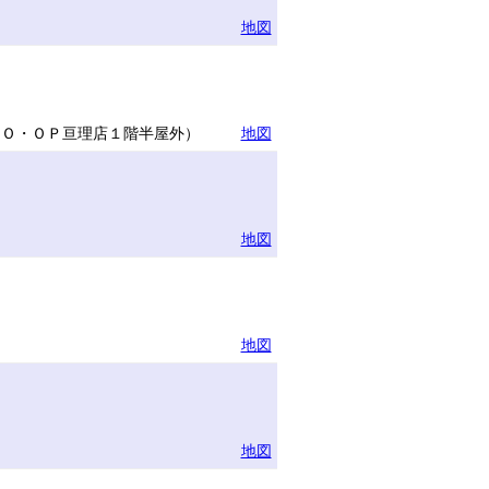
地図
ＣＯ・ＯＰ亘理店１階半屋外）
地図
地図
地図
地図