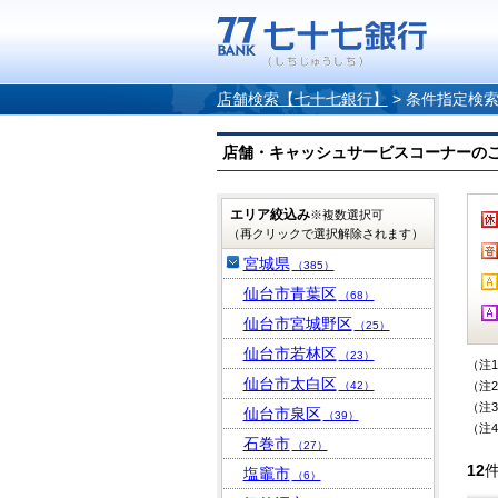
店舗検索【七十七銀行】
>
条件指定検
店舗・キャッシュサービスコーナーのご案内
エリア絞込み
※複数選択可
（再クリックで選択解除されます）
宮城県
（385）
仙台市青葉区
（68）
仙台市宮城野区
（25）
仙台市若林区
（23）
（注
仙台市太白区
（42）
（注
（注
仙台市泉区
（39）
（注
石巻市
（27）
12
塩竈市
（6）