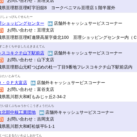
お問い合わせ：亘理支店
城県亘理郡亘理町字旧舘8 ヨークベニマル亘理店１階半屋外
りしょっぴんぐせんたー
理ショッピングセンター
店舗外キャッシュサービスコーナー
お問い合わせ：亘理支店
城県亘理郡亘理町逢隈高屋字柴北100 亘理ショッピングセンター内（
すこきくちやましたえきまえてん
レスコキクチ山下駅前店
店舗外キャッシュサービスコーナー
お問い合わせ：山下支店
城県亘理郡山元町つばめの杜一丁目9番地フレスコキクチ山下駅前店内
ぷたいとみてん
Ｏ・ＯＰ大富店
店舗外キャッシュサービスコーナー
お問い合わせ：富谷支店
城県黒川郡大和町もみじヶ丘2-34-2
だいほくぶちゅうかくこうぎょうだんち
台北部中核工業団地
店舗外キャッシュサービスコーナー
お問い合わせ：吉岡支店
城県黒川郡大和町松坂平5-1-1
くべにまるたいわよしおかてん