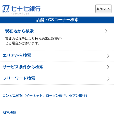
銀行TOPへ
店舗・CSコーナー検索
現在地から検索
電波の状況等により検索結果に誤差が生
じる場合がございます。
エリアから検索
サービス条件から検索
フリーワード検索
コンビニATM（イーネット、ローソン銀行、セブン銀行）
ATM機能