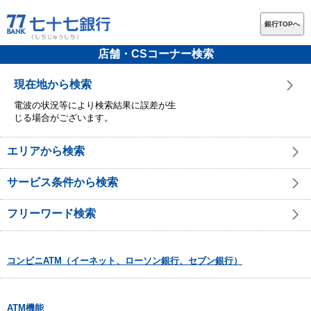
銀行TOPへ
店舗・CSコーナー検索
現在地から検索
電波の状況等により検索結果に誤差が生
じる場合がございます。
エリアから検索
サービス条件から検索
フリーワード検索
コンビニATM（イーネット、ローソン銀行、セブン銀行）
ATM機能