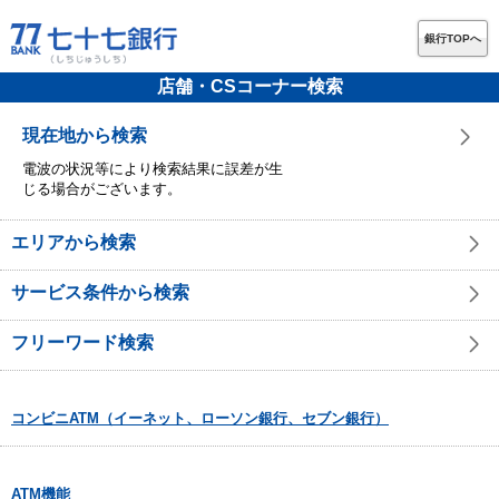
銀行TOPへ
店舗・CSコーナー検索
現在地から検索
電波の状況等により検索結果に誤差が生
じる場合がございます。
エリアから検索
サービス条件から検索
フリーワード検索
コンビニATM（イーネット、ローソン銀行、セブン銀行）
ATM機能