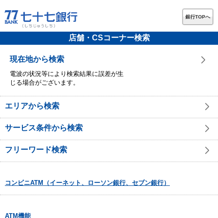
銀行TOPへ
店舗・CSコーナー検索
現在地から検索
電波の状況等により検索結果に誤差が生
じる場合がございます。
エリアから検索
サービス条件から検索
フリーワード検索
コンビニATM（イーネット、ローソン銀行、セブン銀行）
ATM機能