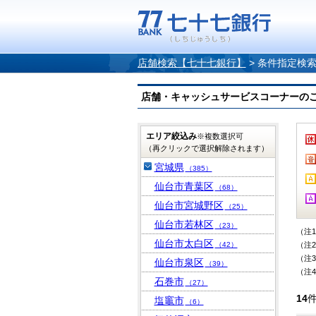
店舗検索【七十七銀行】
>
条件指定検
店舗・キャッシュサービスコーナーのご案内
エリア絞込み
※複数選択可
（再クリックで選択解除されます）
宮城県
（385）
仙台市青葉区
（68）
仙台市宮城野区
（25）
仙台市若林区
（23）
（注
仙台市太白区
（42）
（注
（注
仙台市泉区
（39）
（注
石巻市
（27）
14
塩竈市
（6）