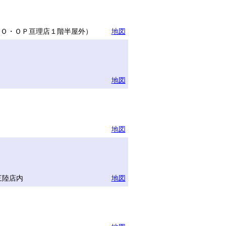
ＣＯ・ＯＰ亘理店１階半屋外）
地図
地図
地図
三陸店内
地図