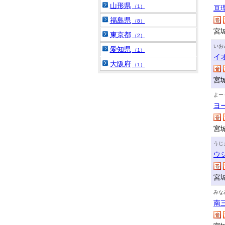
山形県
（1）
亘
福島県
（8）
宮
東京都
（2）
いお
愛知県
（1）
イ
大阪府
（1）
宮
よー
ヨ
宮
うじ
ウ
宮
みな
南