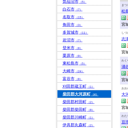
気仙沼市
（5）
まつ
白石市
（7）
松
名取市
（15）
宮
角田市
（3）
多賀城市
（11）
しづ
志
岩沼市
（7）
登米市
（8）
宮
栗原市
（9）
わく
東松島市
（5）
涌
大崎市
（24）
富谷市
（8）
宮
刈田郡蔵王町
（1）
おお
柴田郡大河原町
大
（4）
柴田郡村田町
（2）
宮
柴田郡柴田町
（8）
わた
柴田郡川崎町
（1）
亘
伊具郡丸森町
（2）