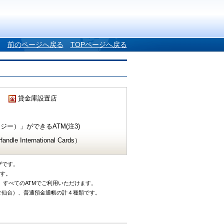
前のページへ戻る
TOPページへ戻る
貸金庫設置店
ー）」ができるATM(注3)
e International Cards）
ザです。
です。
、すべてのATMでご利用いただけます。
タ仙台）、普通預金通帳の計４種類です。