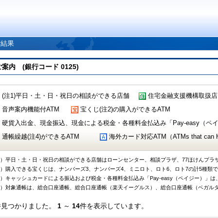
索結果
 (銀行コード 0125)
(注1)平日・土・日・祝日の相談ができる店舗
住宅金融支援機構取扱店
音声案内機能付ATM
宝くじ(注2)の購入ができるATM
硬貨入出金、現金振込、現金による税金・各種料金払込み「Pay-easy（ペイジ
通帳繰越(注4)ができるATM
海外カード対応ATM（ATMs that can Handl
1）平日・土・日・祝日の相談ができる店舗はローンセンター、相談プラザ、77ほけんプラ
2）購入できる宝くじは、ナンバーズ3、ナンバーズ4、ミニロト、ロト6、ロト7の計5種類
3）キャッシュカードによる振込および税金・各種料金払込み「Pay-easy（ペイジー）」は
4）対象通帳は、総合口座通帳、総合口座通帳（楽天イーグルス）、総合口座通帳（ベガル
件見つかりました。
1
～
14
件を表示しています。