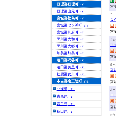
亘理郡亘理町
（3）
宮
亘理郡山元町
（2）
こー
宮城郡松島町
（1）
Ｃ
宮城郡七ヶ浜町
（1）
宮
宮城郡利府町
（6）
黒川郡大和町
ふぉ
（6）
フ
黒川郡大郷町
（1）
加美郡加美町
（6）
宮
遠田郡涌谷町
（3）
みや
遠田郡美里町
（2）
宮
牡鹿郡女川町
（1）
本吉郡南三陸町
宮
（3）
北海道
（1）
よー
ヨ
青森県
（1）
岩手県
（2）
宮
秋田県
（1）
わた