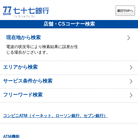
銀行TOPへ
店舗・CSコーナー検索
現在地から検索
電波の状況等により検索結果に誤差が生
じる場合がございます。
エリアから検索
サービス条件から検索
フリーワード検索
コンビニATM（イーネット、ローソン銀行、セブン銀行）
ATM機能