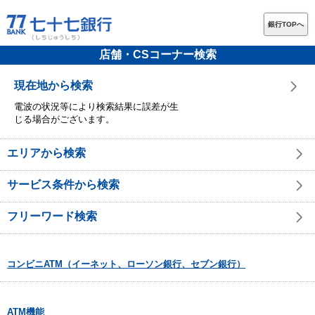
銀行TOPへ
店舗・CSコーナー検索
現在地から検索
電波の状況等により検索結果に誤差が生
じる場合がございます。
エリアから検索
サービス条件から検索
フリーワード検索
コンビニATM（イーネット、ローソン銀行、セブン銀行）
ATM機能