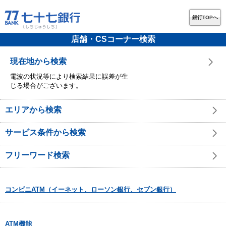
銀行TOPへ
店舗・CSコーナー検索
現在地から検索
電波の状況等により検索結果に誤差が生
じる場合がございます。
エリアから検索
サービス条件から検索
フリーワード検索
コンビニATM（イーネット、ローソン銀行、セブン銀行）
ATM機能