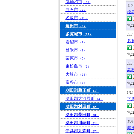
気仙沼市
（5）
まつ
白石市
（7）
松
名取市
（15）
宮
角田市
（3）
多賀城市
（11）
たが
多
岩沼市
（7）
登米市
（8）
宮城
栗原市
（9）
たか
東松島市
（5）
高
大崎市
（24）
富谷市
（8）
宮城
刈田郡蔵王町
（1）
げば
柴田郡大河原町
下
（4）
柴田郡村田町
（2）
宮
柴田郡柴田町
（8）
ざお
柴田郡川崎町
（1）
蔵
伊具郡丸森町
（2）