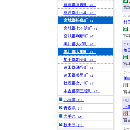
亘理郡亘理町
（3）
宮
亘理郡山元町
（2）
むら
宮城郡松島町
（1）
村
宮城郡七ヶ浜町
（1）
宮
宮城郡利府町
（6）
黒川郡大和町
かく
（6）
角
黒川郡大郷町
（1）
加美郡加美町
（6）
宮
遠田郡涌谷町
（3）
かわ
遠田郡美里町
（2）
川
牡鹿郡女川町
（1）
本吉郡南三陸町
宮
（3）
北海道
（1）
げば
下
青森県
（1）
岩手県
（2）
宮城
秋田県
（1）
よー