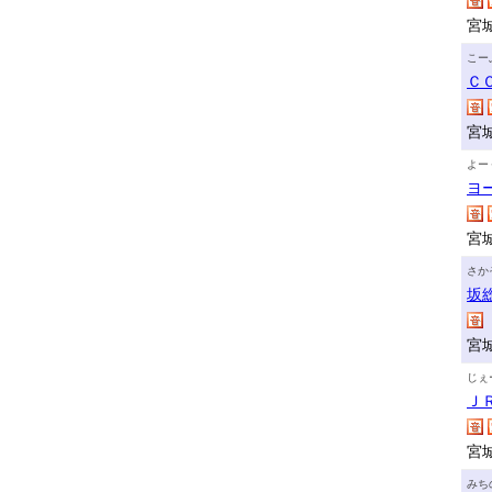
宮
こー
Ｃ
宮
よー
ヨ
宮
さか
坂
宮
じぇ
Ｊ
宮
みち