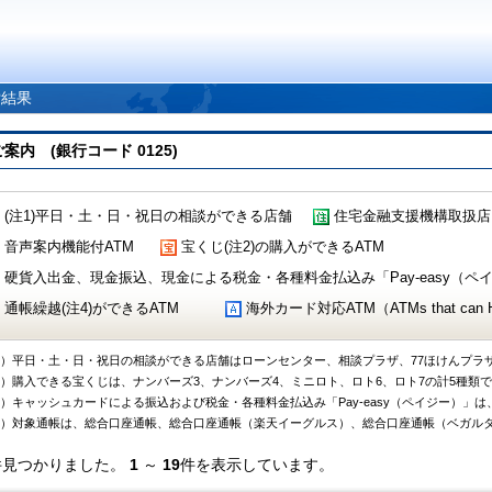
索結果
 (銀行コード 0125)
(注1)平日・土・日・祝日の相談ができる店舗
住宅金融支援機構取扱店
音声案内機能付ATM
宝くじ(注2)の購入ができるATM
硬貨入出金、現金振込、現金による税金・各種料金払込み「Pay-easy（ペイジ
通帳繰越(注4)ができるATM
海外カード対応ATM（ATMs that can Handl
1）平日・土・日・祝日の相談ができる店舗はローンセンター、相談プラザ、77ほけんプラ
2）購入できる宝くじは、ナンバーズ3、ナンバーズ4、ミニロト、ロト6、ロト7の計5種類
3）キャッシュカードによる振込および税金・各種料金払込み「Pay-easy（ペイジー）」は
4）対象通帳は、総合口座通帳、総合口座通帳（楽天イーグルス）、総合口座通帳（ベガル
件見つかりました。
1
～
19
件を表示しています。