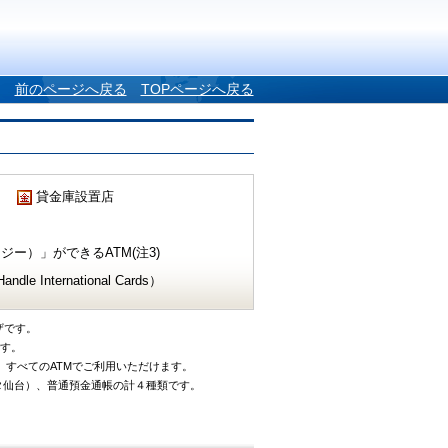
前のページへ戻る
TOPページへ戻る
貸金庫設置店
ー）」ができるATM(注3)
e International Cards）
ザです。
です。
、すべてのATMでご利用いただけます。
タ仙台）、普通預金通帳の計４種類です。