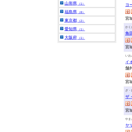
山形県
（1）
ヨ
福島県
（8）
宮
東京都
（2）
かく
愛知県
（1）
角
大阪府
（1）
宮
いお
イ
舗
宮
ざ・
ザ
宮
やま
ヤ