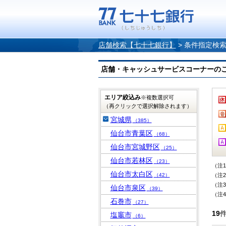
店舗検索【七十七銀行】
>
条件指定検
店舗・キャッシュサービスコーナーのご案内
エリア絞込み
※複数選択可
（再クリックで選択解除されます）
宮城県
（385）
仙台市青葉区
（68）
仙台市宮城野区
（25）
仙台市若林区
（23）
（注
仙台市太白区
（42）
（注
（注
仙台市泉区
（39）
（注
石巻市
（27）
19
塩竈市
（6）