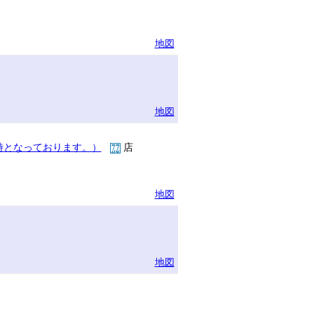
地図
地図
時となっております。）
店
地図
地図