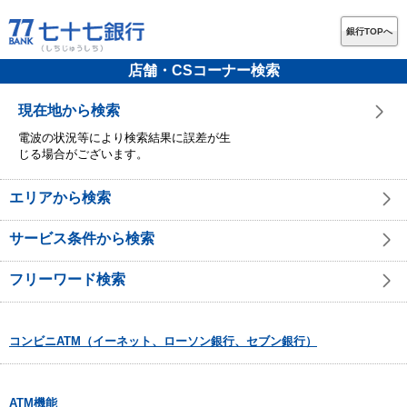
銀行TOPへ
店舗・CSコーナー検索
現在地から検索
電波の状況等により検索結果に誤差が生
じる場合がございます。
エリアから検索
サービス条件から検索
フリーワード検索
コンビニATM（イーネット、ローソン銀行、セブン銀行）
ATM機能