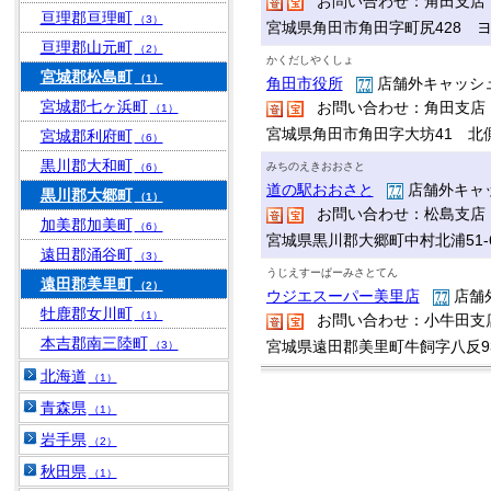
お問い合わせ：角田支店
亘理郡亘理町
（3）
宮城県角田市角田字町尻428 
亘理郡山元町
（2）
かくだしやくしょ
宮城郡松島町
（1）
角田市役所
店舗外キャッシ
宮城郡七ヶ浜町
お問い合わせ：角田支店
（1）
宮城県角田市角田字大坊41 北
宮城郡利府町
（6）
黒川郡大和町
みちのえきおおさと
（6）
道の駅おおさと
店舗外キャ
黒川郡大郷町
（1）
お問い合わせ：松島支店
加美郡加美町
（6）
宮城県黒川郡大郷町中村北浦51
遠田郡涌谷町
（3）
うじえすーぱーみさとてん
遠田郡美里町
（2）
ウジエスーパー美里店
店舗
牡鹿郡女川町
（1）
お問い合わせ：小牛田支
本吉郡南三陸町
宮城県遠田郡美里町牛飼字八反9
（3）
北海道
（1）
青森県
（1）
岩手県
（2）
秋田県
（1）