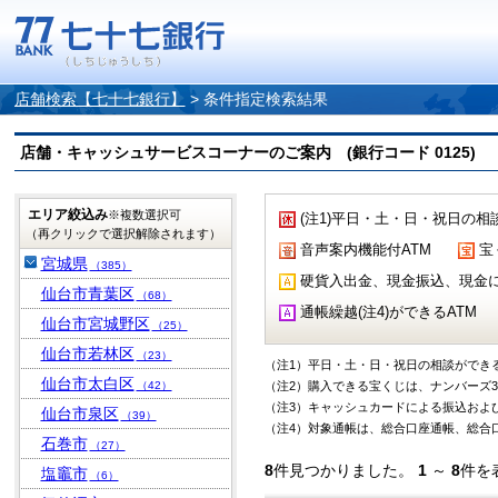
店舗検索【七十七銀行】
>
条件指定検索結果
店舗・キャッシュサービスコーナーのご案内 (銀行コード 0125)
エリア絞込み
※複数選択可
(注1)平日・土・日・祝日の相
（再クリックで選択解除されます）
音声案内機能付ATM
宝
宮城県
（385）
硬貨入出金、現金振込、現金によ
仙台市青葉区
（68）
通帳繰越(注4)ができるATM
仙台市宮城野区
（25）
仙台市若林区
（23）
（注1）平日・土・日・祝日の相談ができ
仙台市太白区
（42）
（注2）購入できる宝くじは、ナンバーズ3
（注3）キャッシュカードによる振込および
仙台市泉区
（39）
（注4）対象通帳は、総合口座通帳、総合
石巻市
（27）
8
件見つかりました。
1
～
8
件を
塩竈市
（6）