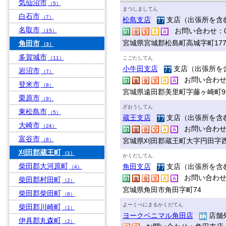
気仙沼市
（5）
まつしましてん
白石市
（7）
松島支店
支店（出張所を含む
名取市
お問い合わせ：022-3
（15）
宮城県宮城郡松島町高城字町17
角田市
（3）
多賀城市
（11）
こごたしてん
小牛田支店
支店（出張所を含
岩沼市
（7）
お問い合わせ：022
登米市
（8）
宮城県遠田郡美里町字藤ヶ崎町9
栗原市
（9）
ざおうしてん
東松島市
（5）
蔵王支店
支店（出張所を含む
大崎市
（24）
お問い合わせ：022
富谷市
（8）
宮城県刈田郡蔵王町大字円田字西
刈田郡蔵王町
（1）
かくだしてん
柴田郡大河原町
角田支店
支店（出張所を含む
（4）
お問い合わせ：022
柴田郡村田町
（2）
宮城県角田市角田字町74
柴田郡柴田町
（8）
よーくべにまるかくだてん
柴田郡川崎町
（1）
ヨークベニマル角田店
店舗
伊具郡丸森町
（2）