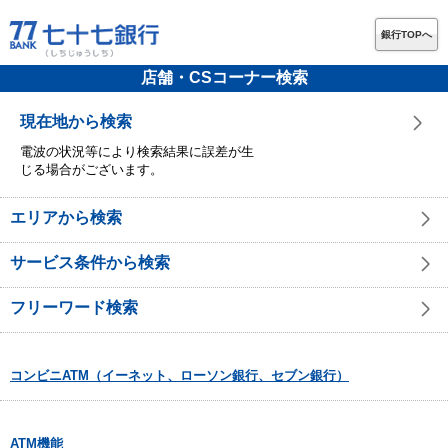
銀行TOPへ
店舗・CSコーナー検索
現在地から検索
電波の状況等により検索結果に誤差が生
じる場合がございます。
エリアから検索
サービス条件から検索
フリーワード検索
コンビニATM（イーネット、ローソン銀行、セブン銀行）
ATM機能