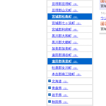
亘理郡亘理町
（3）
宮
亘理郡山元町
（2）
うじ
宮城郡松島町
（1）
ウ
宮城郡七ヶ浜町
（1）
宮
宮城郡利府町
（6）
黒川郡大和町
（6）
黒川郡大郷町
（1）
加美郡加美町
（6）
遠田郡涌谷町
（3）
遠田郡美里町
（2）
牡鹿郡女川町
（1）
本吉郡南三陸町
（3）
北海道
（1）
青森県
（1）
岩手県
（2）
秋田県
（1）