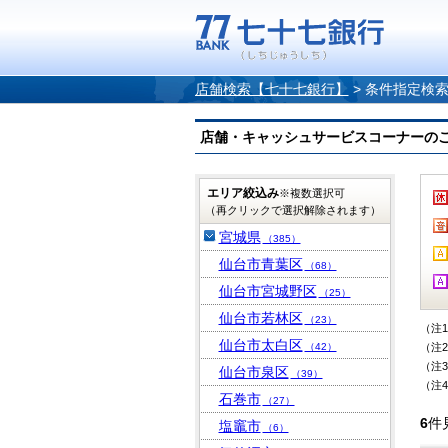
店舗検索【七十七銀行】
>
条件指定検
店舗・キャッシュサービスコーナーのご案内
エリア絞込み
※複数選択可
（再クリックで選択解除されます）
宮城県
（385）
仙台市青葉区
（68）
仙台市宮城野区
（25）
仙台市若林区
（23）
（注
仙台市太白区
（42）
（注
（注
仙台市泉区
（39）
（注
石巻市
（27）
6
件
塩竈市
（6）