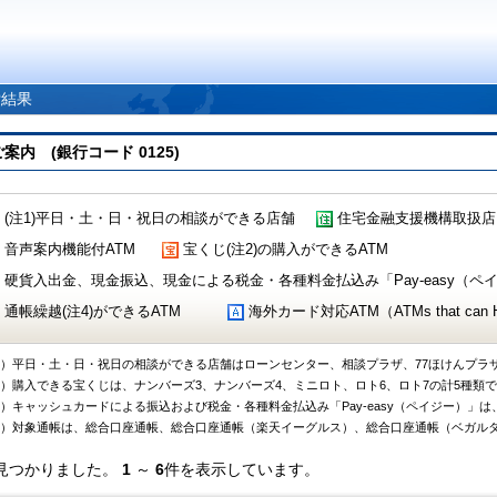
索結果
 (銀行コード 0125)
(注1)平日・土・日・祝日の相談ができる店舗
住宅金融支援機構取扱店
音声案内機能付ATM
宝くじ(注2)の購入ができるATM
硬貨入出金、現金振込、現金による税金・各種料金払込み「Pay-easy（ペイジ
通帳繰越(注4)ができるATM
海外カード対応ATM（ATMs that can Handl
1）平日・土・日・祝日の相談ができる店舗はローンセンター、相談プラザ、77ほけんプラ
2）購入できる宝くじは、ナンバーズ3、ナンバーズ4、ミニロト、ロト6、ロト7の計5種類
3）キャッシュカードによる振込および税金・各種料金払込み「Pay-easy（ペイジー）」は
4）対象通帳は、総合口座通帳、総合口座通帳（楽天イーグルス）、総合口座通帳（ベガル
見つかりました。
1
～
6
件を表示しています。