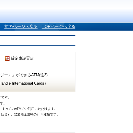
前のページへ戻る
TOPページへ戻る
貸金庫設置店
ー）」ができるATM(注3)
e International Cards）
ザです。
です。
、すべてのATMでご利用いただけます。
タ仙台）、普通預金通帳の計４種類です。