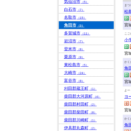
気仙沼市
（5）
まつ
白石市
（7）
松
名取市
（15）
宮
角田市
（3）
多賀城市
（11）
こご
小
岩沼市
（7）
登米市
（8）
宮
栗原市
（9）
かく
東松島市
（5）
角
大崎市
（24）
富谷市
（8）
宮
刈田郡蔵王町
（1）
よー
柴田郡大河原町
ヨ
（4）
柴田郡村田町
（2）
宮
柴田郡柴田町
（8）
かく
柴田郡川崎町
（1）
角
伊具郡丸森町
（2）