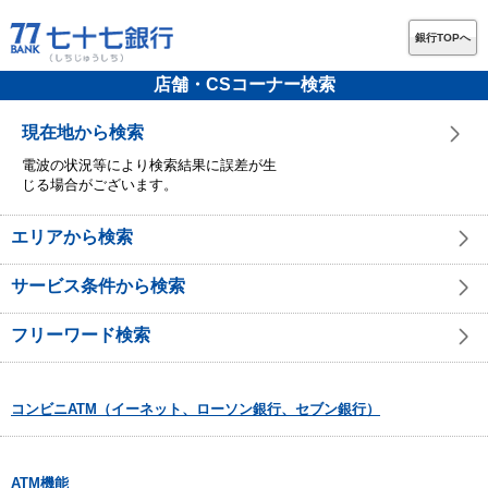
銀行TOPへ
店舗・CSコーナー検索
現在地から検索
電波の状況等により検索結果に誤差が生
じる場合がございます。
エリアから検索
サービス条件から検索
フリーワード検索
コンビニATM（イーネット、ローソン銀行、セブン銀行）
ATM機能