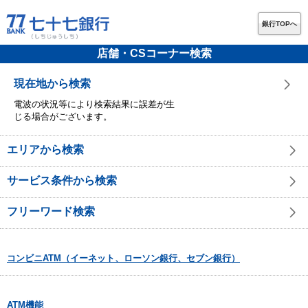
銀行TOPへ
店舗・CSコーナー検索
現在地から検索
電波の状況等により検索結果に誤差が生
じる場合がございます。
エリアから検索
サービス条件から検索
フリーワード検索
コンビニATM（イーネット、ローソン銀行、セブン銀行）
ATM機能