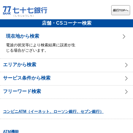
銀行TOPへ
店舗・CSコーナー検索
現在地から検索
電波の状況等により検索結果に誤差が生
じる場合がございます。
エリアから検索
サービス条件から検索
フリーワード検索
コンビニATM（イーネット、ローソン銀行、セブン銀行）
ATM機能