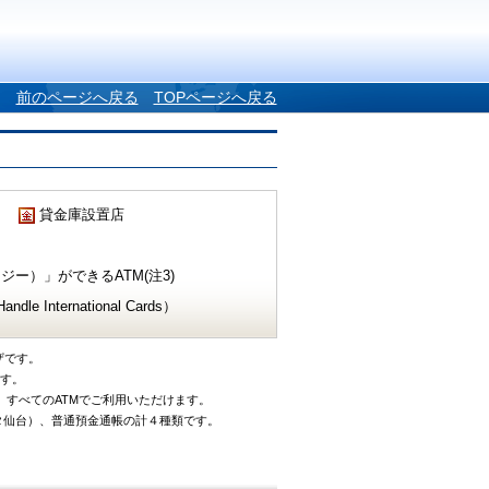
前のページへ戻る
TOPページへ戻る
貸金庫設置店
ー）」ができるATM(注3)
e International Cards）
ザです。
です。
、すべてのATMでご利用いただけます。
タ仙台）、普通預金通帳の計４種類です。