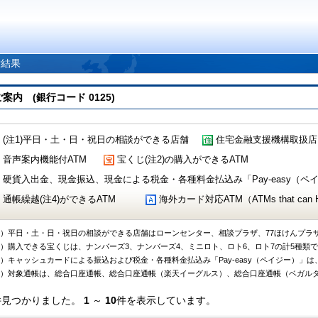
索結果
 (銀行コード 0125)
(注1)平日・土・日・祝日の相談ができる店舗
住宅金融支援機構取扱店
音声案内機能付ATM
宝くじ(注2)の購入ができるATM
硬貨入出金、現金振込、現金による税金・各種料金払込み「Pay-easy（ペイジ
通帳繰越(注4)ができるATM
海外カード対応ATM（ATMs that can Handl
1）平日・土・日・祝日の相談ができる店舗はローンセンター、相談プラザ、77ほけんプラ
2）購入できる宝くじは、ナンバーズ3、ナンバーズ4、ミニロト、ロト6、ロト7の計5種類
3）キャッシュカードによる振込および税金・各種料金払込み「Pay-easy（ペイジー）」は
4）対象通帳は、総合口座通帳、総合口座通帳（楽天イーグルス）、総合口座通帳（ベガル
件見つかりました。
1
～
10
件を表示しています。