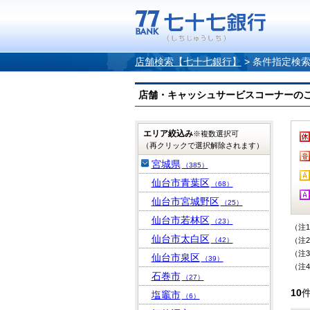
店舗検索【七十七銀行】
>
条件指定検
店舗・キャッシュサービスコーナーのご案内
エリア絞込み
※複数選択可
（再クリックで選択解除されます）
宮城県
（385）
仙台市青葉区
（68）
仙台市宮城野区
（25）
仙台市若林区
（23）
（注
仙台市太白区
（42）
（注
（注
仙台市泉区
（39）
（注
石巻市
（27）
10
塩竈市
（6）