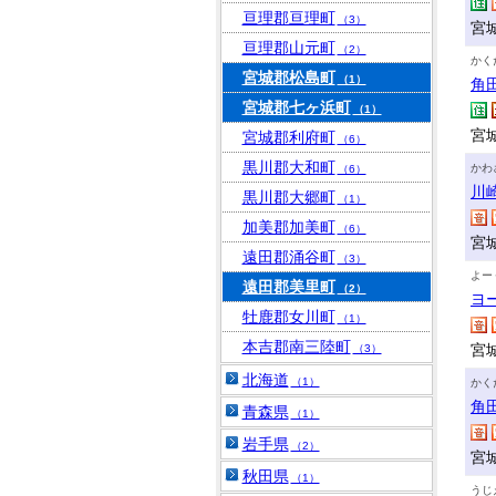
亘理郡亘理町
（3）
宮
亘理郡山元町
（2）
かく
宮城郡松島町
（1）
角
宮城郡七ヶ浜町
（1）
宮
宮城郡利府町
（6）
黒川郡大和町
かわ
（6）
川
黒川郡大郷町
（1）
加美郡加美町
（6）
宮
遠田郡涌谷町
（3）
よー
遠田郡美里町
（2）
ヨ
牡鹿郡女川町
（1）
本吉郡南三陸町
宮
（3）
北海道
（1）
かく
角
青森県
（1）
岩手県
（2）
宮
秋田県
（1）
うじ