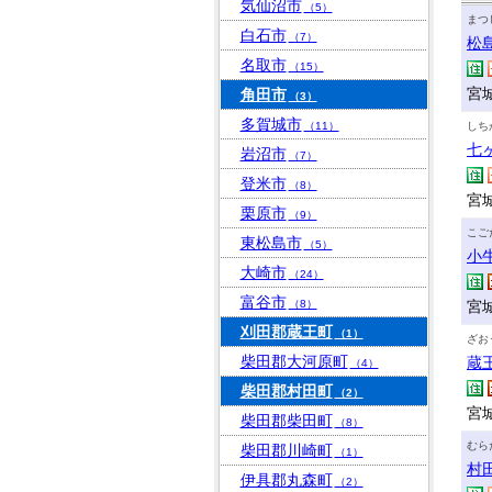
気仙沼市
（5）
まつ
白石市
（7）
松
名取市
（15）
宮
角田市
（3）
多賀城市
（11）
しち
七
岩沼市
（7）
登米市
（8）
宮
栗原市
（9）
こご
東松島市
（5）
小
大崎市
（24）
富谷市
（8）
宮
刈田郡蔵王町
（1）
ざお
柴田郡大河原町
蔵
（4）
柴田郡村田町
（2）
宮
柴田郡柴田町
（8）
むら
柴田郡川崎町
（1）
村
伊具郡丸森町
（2）