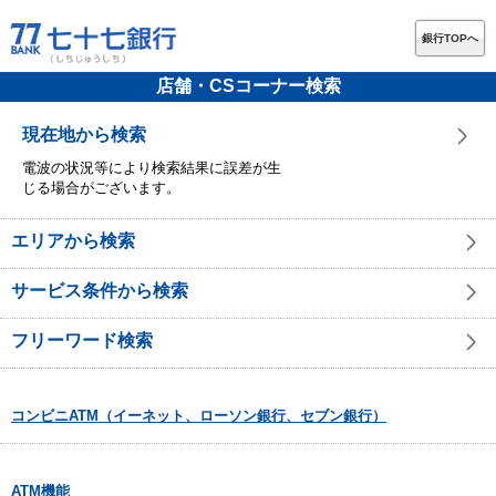
銀行TOPへ
店舗・CSコーナー検索
現在地から検索
電波の状況等により検索結果に誤差が生
じる場合がございます。
エリアから検索
サービス条件から検索
フリーワード検索
コンビニATM（イーネット、ローソン銀行、セブン銀行）
ATM機能