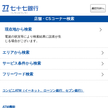
銀行TOPへ
店舗・CSコーナー検索
現在地から検索
電波の状況等により検索結果に誤差が生
じる場合がございます。
エリアから検索
サービス条件から検索
フリーワード検索
コンビニATM（イーネット、ローソン銀行、セブン銀行）
ATM機能