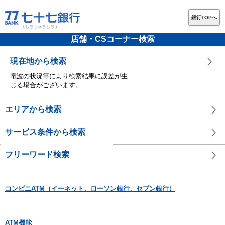
銀行TOPへ
店舗・CSコーナー検索
現在地から検索
電波の状況等により検索結果に誤差が生
じる場合がございます。
エリアから検索
サービス条件から検索
フリーワード検索
コンビニATM（イーネット、ローソン銀行、セブン銀行）
ATM機能