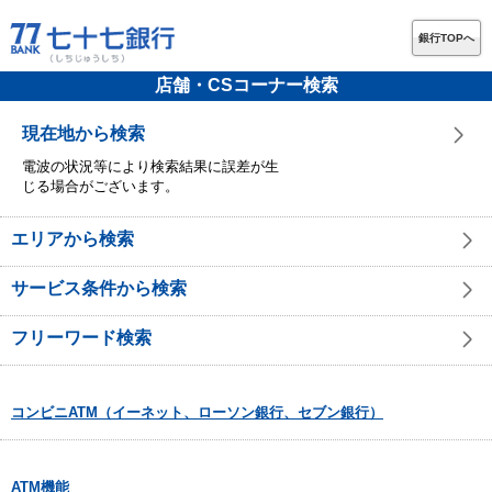
銀行TOPへ
店舗・CSコーナー検索
現在地から検索
電波の状況等により検索結果に誤差が生
じる場合がございます。
エリアから検索
サービス条件から検索
フリーワード検索
コンビニATM（イーネット、ローソン銀行、セブン銀行）
ATM機能