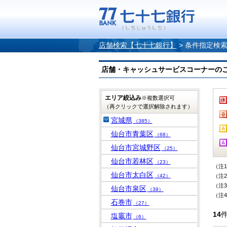
店舗検索【七十七銀行】
>
条件指定検
店舗・キャッシュサービスコーナーのご案内
エリア絞込み
※複数選択可
（再クリックで選択解除されます）
宮城県
（385）
仙台市青葉区
（68）
仙台市宮城野区
（25）
仙台市若林区
（23）
（注
仙台市太白区
（42）
（注
（注
仙台市泉区
（39）
（注
石巻市
（27）
14
塩竈市
（6）