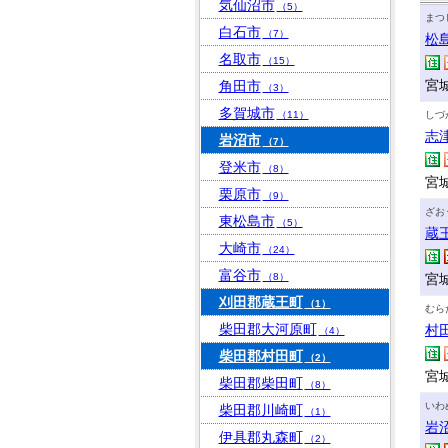
気仙沼市
（5）
まつ
白石市
（7）
松
名取市
（15）
宮
角田市
（3）
多賀城市
（11）
しづ
志
岩沼市
（7）
登米市
（8）
宮
栗原市
（9）
ざお
東松島市
（5）
蔵
大崎市
（24）
富谷市
（8）
宮
刈田郡蔵王町
（1）
むら
柴田郡大河原町
村
（4）
柴田郡村田町
（2）
宮
柴田郡柴田町
（8）
いわ
柴田郡川崎町
（1）
岩
伊具郡丸森町
（2）