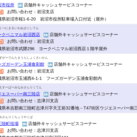
沼市役所
店舗外キャッシュサービスコーナー
お問い合わせ：岩沼支店
城県岩沼市桜1-6-20 岩沼市役所駐車場入口付近（屋外）
くべにまるいわぬまにしてん
ークベニマル岩沼西店
店舗外キャッシュサービスコーナー
お問い合わせ：岩沼支店
城県岩沼市武隈296 ヨークベニマル岩沼西店１階半屋外
ずがーでんたまうらしょくさいかん
ーズガーデン玉浦食彩館
店舗外キャッシュサービスコーナー
お問い合わせ：岩沼支店
城県岩沼市玉浦西4-1-1 フーズガーデン玉浦食彩館内
えすーぱーみなみさんりくてん
ジエスーパー南三陸店
店舗外キャッシュサービスコーナー
お問い合わせ：志津川支店
城県本吉郡南三陸町志津川字天王前32番地－T47街区ウジエスーパー南
みさんりくちょうやくば
三陸町役場
店舗外キャッシュサービスコーナー
お問い合わせ：志津川支店