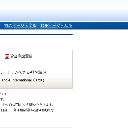
前のページへ戻る
TOPページへ戻る
貸金庫設置店
ー）」ができるATM(注3)
e International Cards）
ザです。
です。
、すべてのATMでご利用いただけます。
タ仙台）、普通預金通帳の計４種類です。