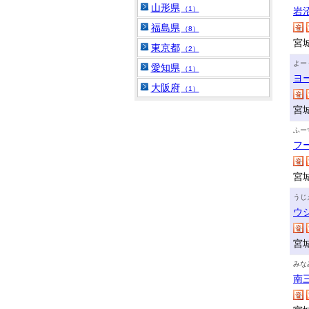
山形県
（1）
岩
福島県
（8）
宮
東京都
（2）
よー
愛知県
（1）
ヨ
大阪府
（1）
宮
ふー
フ
宮
うじ
ウ
宮
みな
南