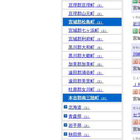
亘理郡亘理町
（3）
宮城
亘理郡山元町
（2）
いわ
宮城郡松島町
（1）
岩
宮城郡七ヶ浜町
（1）
宮城
宮城郡利府町
（6）
黒川郡大和町
かわ
（6）
川
黒川郡大郷町
（1）
加美郡加美町
（6）
宮
遠田郡涌谷町
（3）
じぇ
遠田郡美里町
（2）
Ｊ
牡鹿郡女川町
（1）
本吉郡南三陸町
宮
（3）
北海道
（1）
せら
セ
青森県
（1）
岩手県
（2）
宮
秋田県
（1）
いわ