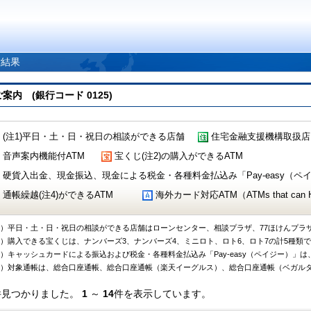
索結果
 (銀行コード 0125)
(注1)平日・土・日・祝日の相談ができる店舗
住宅金融支援機構取扱店
音声案内機能付ATM
宝くじ(注2)の購入ができるATM
硬貨入出金、現金振込、現金による税金・各種料金払込み「Pay-easy（ペイジ
通帳繰越(注4)ができるATM
海外カード対応ATM（ATMs that can Handl
1）平日・土・日・祝日の相談ができる店舗はローンセンター、相談プラザ、77ほけんプラ
2）購入できる宝くじは、ナンバーズ3、ナンバーズ4、ミニロト、ロト6、ロト7の計5種類
3）キャッシュカードによる振込および税金・各種料金払込み「Pay-easy（ペイジー）」は
4）対象通帳は、総合口座通帳、総合口座通帳（楽天イーグルス）、総合口座通帳（ベガル
件見つかりました。
1
～
14
件を表示しています。