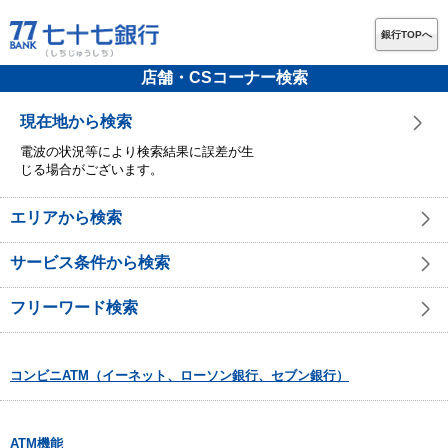
銀行TOPへ
店舗・CSコーナー検索
現在地から検索
電波の状況等により検索結果に誤差が生
じる場合がございます。
エリアから検索
サービス条件から検索
フリーワード検索
コンビニATM（イーネット、ローソン銀行、セブン銀行）
ATM機能