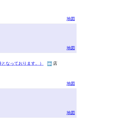
地図
地図
時となっております。）
店
地図
地図