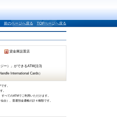
前のページへ戻る
TOPページへ戻る
貸金庫設置店
ー）」ができるATM(注3)
e International Cards）
ザです。
です。
、すべてのATMでご利用いただけます。
タ仙台）、普通預金通帳の計４種類です。