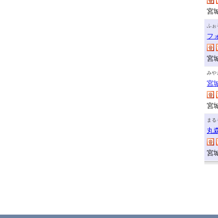
宮
ふぉ
フ
宮
みや
宮
宮
まる
丸
宮