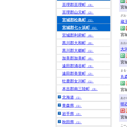
亘理郡亘理町
（3）
宮
亘理郡山元町
（2）
ざお
宮城郡松島町
（1）
蔵
宮城郡七ヶ浜町
（1）
宮
宮城郡利府町
（6）
黒川郡大和町
おお
（6）
大
黒川郡大郷町
（1）
加美郡加美町
（6）
宮
遠田郡涌谷町
（3）
まる
遠田郡美里町
（2）
丸
牡鹿郡女川町
（1）
本吉郡南三陸町
宮
（3）
北海道
（1）
あか
明
青森県
（1）
岩手県
（2）
宮
秋田県
（1）
こー