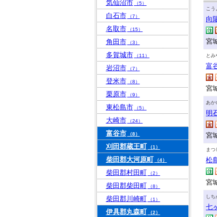
気仙沼市
（5）
こう
白石市
（7）
向
名取市
（15）
宮
角田市
（3）
多賀城市
（11）
とみ
富
岩沼市
（7）
登米市
（8）
宮城
栗原市
（9）
あか
東松島市
（5）
明
大崎市
（24）
富谷市
（8）
宮
刈田郡蔵王町
（1）
まつ
柴田郡大河原町
松
（4）
柴田郡村田町
（2）
宮
柴田郡柴田町
（8）
しち
柴田郡川崎町
（1）
七
伊具郡丸森町
（2）