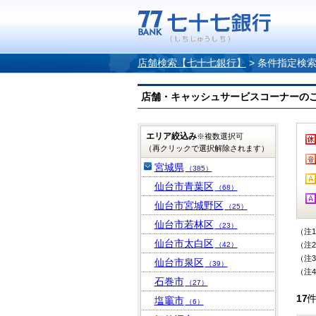
店舗検索【七十七銀行】
>
条件指定検
店舗・キャッシュサービスコーナーのご案内
エリア絞込み
※複数選択可
（再クリックで選択解除されます）
宮城県
（385）
仙台市青葉区
（68）
仙台市宮城野区
（25）
仙台市若林区
（23）
（注
仙台市太白区
（42）
（注
（注
仙台市泉区
（39）
（注
石巻市
（27）
17
塩竈市
（6）