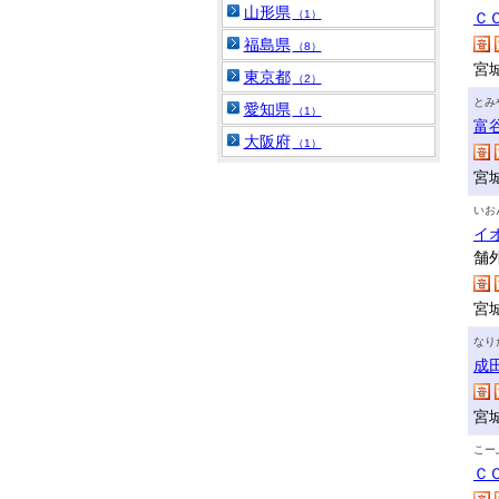
山形県
（1）
Ｃ
福島県
（8）
宮
東京都
（2）
とみ
愛知県
（1）
富
大阪府
（1）
宮
いお
イ
舗
宮
なり
成
宮
こー
Ｃ