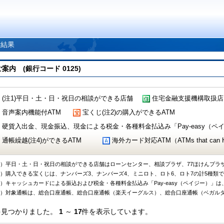
索結果
 (銀行コード 0125)
(注1)平日・土・日・祝日の相談ができる店舗
住宅金融支援機構取扱店
音声案内機能付ATM
宝くじ(注2)の購入ができるATM
硬貨入出金、現金振込、現金による税金・各種料金払込み「Pay-easy（ペイジ
通帳繰越(注4)ができるATM
海外カード対応ATM（ATMs that can Handl
1）平日・土・日・祝日の相談ができる店舗はローンセンター、相談プラザ、77ほけんプラ
2）購入できる宝くじは、ナンバーズ3、ナンバーズ4、ミニロト、ロト6、ロト7の計5種類
3）キャッシュカードによる振込および税金・各種料金払込み「Pay-easy（ペイジー）」は
4）対象通帳は、総合口座通帳、総合口座通帳（楽天イーグルス）、総合口座通帳（ベガル
件見つかりました。
1
～
17
件を表示しています。