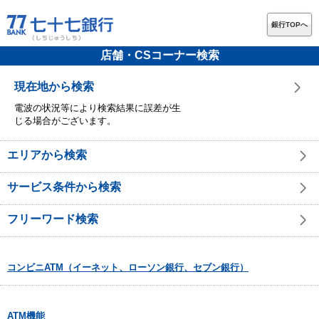
銀行TOPへ
店舗・CSコーナー検索
現在地から検索
電波の状況等により検索結果に誤差が生
じる場合がございます。
エリアから検索
サービス条件から検索
フリーワード検索
コンビニATM（イーネット、ローソン銀行、セブン銀行）
ATM機能