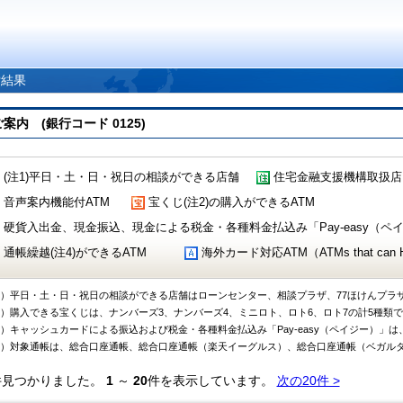
索結果
 (銀行コード 0125)
(注1)平日・土・日・祝日の相談ができる店舗
住宅金融支援機構取扱店
音声案内機能付ATM
宝くじ(注2)の購入ができるATM
硬貨入出金、現金振込、現金による税金・各種料金払込み「Pay-easy（ペイジ
通帳繰越(注4)ができるATM
海外カード対応ATM（ATMs that can Handl
1）平日・土・日・祝日の相談ができる店舗はローンセンター、相談プラザ、77ほけんプラ
2）購入できる宝くじは、ナンバーズ3、ナンバーズ4、ミニロト、ロト6、ロト7の計5種類
3）キャッシュカードによる振込および税金・各種料金払込み「Pay-easy（ペイジー）」は
4）対象通帳は、総合口座通帳、総合口座通帳（楽天イーグルス）、総合口座通帳（ベガル
件見つかりました。
1
～
20
件を表示しています。
次の20件 >