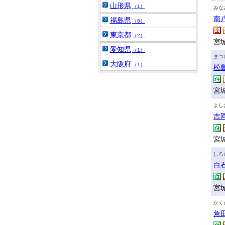
山形県
（1）
みな
南
福島県
（8）
東京都
（2）
宮
愛知県
（1）
まつ
大阪府
（1）
松
宮
よし
吉
宮
しろ
白
宮
かく
角