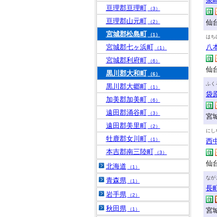
泉
亘理郡亘理町
（3）
亘理郡山元町
仙台
（2）
宮城郡松島町
（1）
はち
宮城郡七ヶ浜町
八
（1）
宮城郡利府町
（6）
仙
黒川郡大和町
（6）
ふく
黒川郡大郷町
（1）
袋
加美郡加美町
（6）
遠田郡涌谷町
（3）
宮城
遠田郡美里町
（2）
にし
牡鹿郡女川町
（1）
西
本吉郡南三陸町
（3）
仙台
北海道
（1）
なが
青森県
（1）
長
岩手県
（2）
秋田県
（1）
宮城