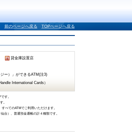
前のページへ戻る
TOPページへ戻る
貸金庫設置店
ー）」ができるATM(注3)
e International Cards）
ザです。
です。
、すべてのATMでご利用いただけます。
タ仙台）、普通預金通帳の計４種類です。