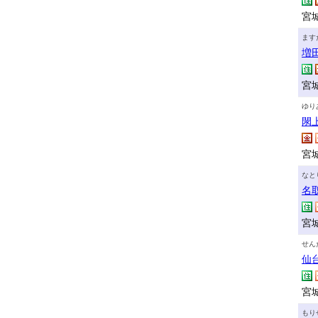
宮
ます
増
宮城
ゆり
閖
宮
なと
名
宮
せん
仙
宮城
もり