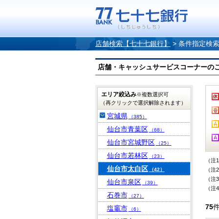
店舗検索【七十七銀行】
>
条件指定検
店舗・キャッシュサービスコーナーのご案内
エリア絞込み
※複数選択可
（再クリックで選択解除されます）
宮城県
（385）
仙台市青葉区
（68）
仙台市宮城野区
（25）
仙台市若林区
（23）
（注
仙台市太白区
（42）
（注
（注
仙台市泉区
（39）
（注
石巻市
（27）
75
塩竈市
（6）