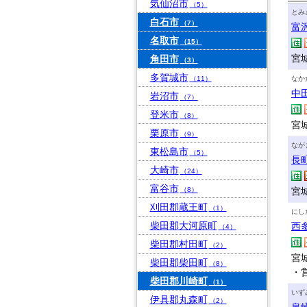
気仙沼市
（5）
とみ
白石市
（7）
富
名取市
（15）
宮
角田市
（3）
多賀城市
（11）
なか
中
岩沼市
（7）
登米市
（8）
宮城
栗原市
（9）
なが
東松島市
（5）
長
大崎市
（24）
富谷市
（8）
宮城
刈田郡蔵王町
（1）
にし
柴田郡大河原町
西
（4）
柴田郡村田町
（2）
宮城
柴田郡柴田町
（8）
・
柴田郡川崎町
（1）
いず
伊具郡丸森町
（2）