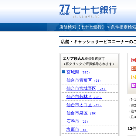
店舗検索【七十七銀行】
>
条件指定検
店舗・キャッシュサービスコーナーのご案内
エリア絞込み
※複数選択可
（再クリックで選択解除されます）
宮城県
（385）
仙台市青葉区
（68）
仙台市宮城野区
（25）
仙台市若林区
（23）
（注
仙台市太白区
（42）
（注
（注
仙台市泉区
（39）
（注
石巻市
（27）
13
塩竈市
（6）