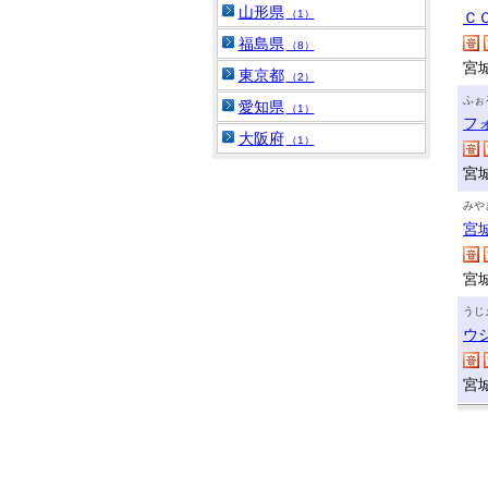
山形県
（1）
Ｃ
福島県
（8）
宮
東京都
（2）
ふぉ
愛知県
（1）
フ
大阪府
（1）
宮
みや
宮
宮
うじ
ウ
宮