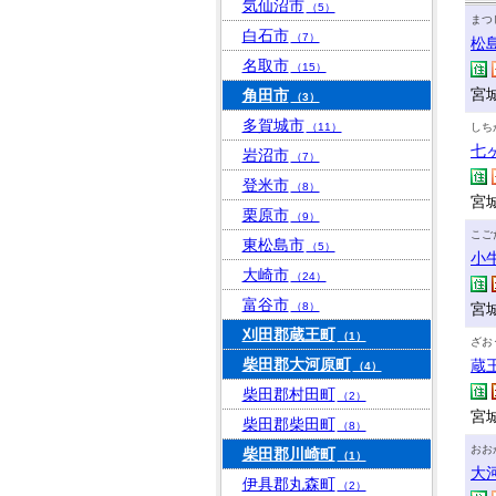
気仙沼市
（5）
まつ
白石市
（7）
松
名取市
（15）
宮
角田市
（3）
多賀城市
（11）
しち
七
岩沼市
（7）
登米市
（8）
宮
栗原市
（9）
こご
東松島市
（5）
小
大崎市
（24）
富谷市
（8）
宮
刈田郡蔵王町
（1）
ざお
柴田郡大河原町
蔵
（4）
柴田郡村田町
（2）
宮
柴田郡柴田町
（8）
おお
柴田郡川崎町
（1）
大
伊具郡丸森町
（2）