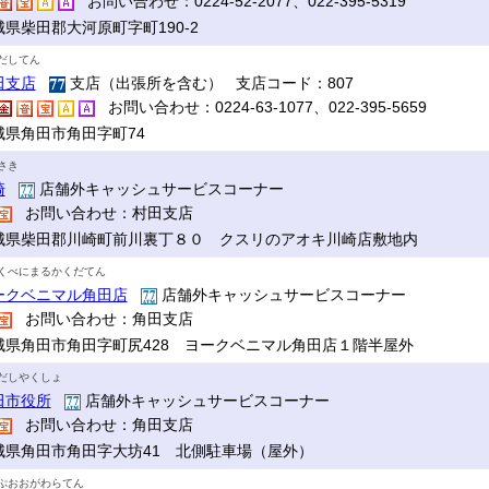
お問い合わせ：0224-52-2077、022-395-5319
城県柴田郡大河原町字町190-2
だしてん
田支店
支店（出張所を含む） 支店コード：807
お問い合わせ：0224-63-1077、022-395-5659
城県角田市角田字町74
さき
崎
店舗外キャッシュサービスコーナー
お問い合わせ：村田支店
城県柴田郡川崎町前川裏丁８０ クスリのアオキ川崎店敷地内
くべにまるかくだてん
ークベニマル角田店
店舗外キャッシュサービスコーナー
お問い合わせ：角田支店
城県角田市角田字町尻428 ヨークベニマル角田店１階半屋外
だしやくしょ
田市役所
店舗外キャッシュサービスコーナー
お問い合わせ：角田支店
城県角田市角田字大坊41 北側駐車場（屋外）
ぷおおがわらてん