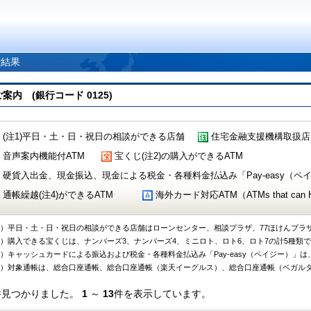
索結果
 (銀行コード 0125)
(注1)平日・土・日・祝日の相談ができる店舗
住宅金融支援機構取扱店
音声案内機能付ATM
宝くじ(注2)の購入ができるATM
硬貨入出金、現金振込、現金による税金・各種料金払込み「Pay-easy（ペイジ
通帳繰越(注4)ができるATM
海外カード対応ATM（ATMs that can Handl
1）平日・土・日・祝日の相談ができる店舗はローンセンター、相談プラザ、77ほけんプラ
2）購入できる宝くじは、ナンバーズ3、ナンバーズ4、ミニロト、ロト6、ロト7の計5種類
3）キャッシュカードによる振込および税金・各種料金払込み「Pay-easy（ペイジー）」は
4）対象通帳は、総合口座通帳、総合口座通帳（楽天イーグルス）、総合口座通帳（ベガル
件見つかりました。
1
～
13
件を表示しています。