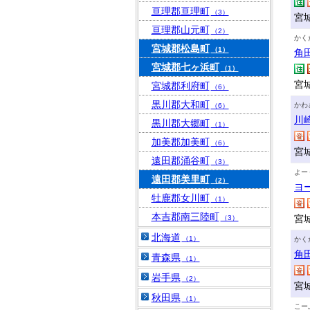
亘理郡亘理町
（3）
宮
亘理郡山元町
（2）
かく
宮城郡松島町
（1）
角
宮城郡七ヶ浜町
（1）
宮
宮城郡利府町
（6）
黒川郡大和町
かわ
（6）
川
黒川郡大郷町
（1）
加美郡加美町
（6）
宮
遠田郡涌谷町
（3）
よー
遠田郡美里町
（2）
ヨ
牡鹿郡女川町
（1）
本吉郡南三陸町
宮
（3）
北海道
（1）
かく
角
青森県
（1）
岩手県
（2）
宮
秋田県
（1）
こー