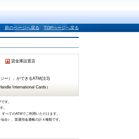
前のページへ戻る
TOPページへ戻る
貸金庫設置店
ー）」ができるATM(注3)
e International Cards）
ザです。
です。
、すべてのATMでご利用いただけます。
タ仙台）、普通預金通帳の計４種類です。