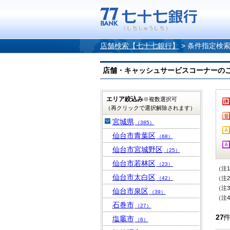
店舗検索【七十七銀行】
>
条件指定検
店舗・キャッシュサービスコーナーのご案内
エリア絞込み
※複数選択可
（再クリックで選択解除されます）
宮城県
（385）
仙台市青葉区
（68）
仙台市宮城野区
（25）
仙台市若林区
（23）
（注
仙台市太白区
（42）
（注
（注
仙台市泉区
（39）
（注
石巻市
（27）
27
塩竈市
（6）