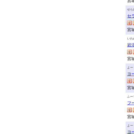
宮
せら
セ
宮
いわ
岩
宮
よー
ヨ
宮
ふー
フ
宮
よー
ヨ