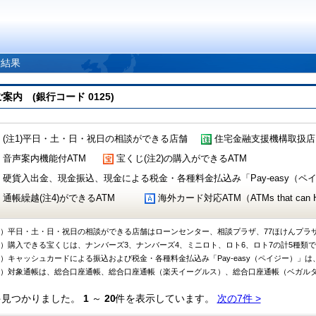
索結果
 (銀行コード 0125)
(注1)平日・土・日・祝日の相談ができる店舗
住宅金融支援機構取扱店
音声案内機能付ATM
宝くじ(注2)の購入ができるATM
硬貨入出金、現金振込、現金による税金・各種料金払込み「Pay-easy（ペイジ
通帳繰越(注4)ができるATM
海外カード対応ATM（ATMs that can Handl
1）平日・土・日・祝日の相談ができる店舗はローンセンター、相談プラザ、77ほけんプラ
2）購入できる宝くじは、ナンバーズ3、ナンバーズ4、ミニロト、ロト6、ロト7の計5種類
3）キャッシュカードによる振込および税金・各種料金払込み「Pay-easy（ペイジー）」は
4）対象通帳は、総合口座通帳、総合口座通帳（楽天イーグルス）、総合口座通帳（ベガル
件見つかりました。
1
～
20
件を表示しています。
次の7件 >