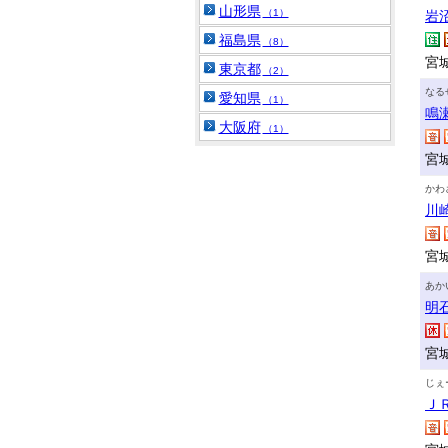
山形県
（1）
岩
福島県
（8）
宮城
東京都
（2）
なる
愛知県
（1）
鳴
大阪府
（1）
宮
かわ
川
宮
あか
明
宮
じぇ
Ｊ