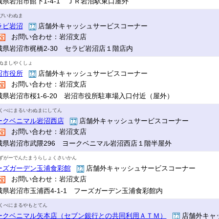
城県岩沼市館下1-4-1 ＪＲ岩沼駅東口屋外
びいわぬま
ラビ岩沼
店舗外キャッシュサービスコーナー
お問い合わせ：岩沼支店
城県岩沼市梶橋2-30 セラビ岩沼店１階店内
ぬましやくしょ
沼市役所
店舗外キャッシュサービスコーナー
お問い合わせ：岩沼支店
城県岩沼市桜1-6-20 岩沼市役所駐車場入口付近（屋外）
くべにまるいわぬまにしてん
ークベニマル岩沼西店
店舗外キャッシュサービスコーナー
お問い合わせ：岩沼支店
城県岩沼市武隈296 ヨークベニマル岩沼西店１階半屋外
ずがーでんたまうらしょくさいかん
ーズガーデン玉浦食彩館
店舗外キャッシュサービスコーナー
お問い合わせ：岩沼支店
城県岩沼市玉浦西4-1-1 フーズガーデン玉浦食彩館内
くべにまるやもとてん
ークベニマル矢本店（セブン銀行との共同利用ＡＴＭ）
店舗外キャ