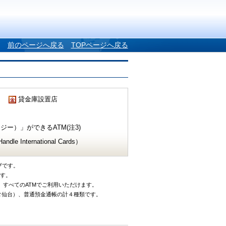
前のページへ戻る
TOPページへ戻る
貸金庫設置店
ー）」ができるATM(注3)
e International Cards）
ザです。
です。
、すべてのATMでご利用いただけます。
タ仙台）、普通預金通帳の計４種類です。