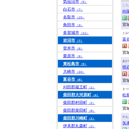
気仙沼市
（5）
こう
白石市
（7）
向
名取市
（15）
宮
角田市
（3）
多賀城市
（11）
とみ
富
岩沼市
（7）
登米市
（8）
宮城
栗原市
（9）
あか
東松島市
（5）
明
大崎市
（24）
富谷市
（8）
宮
刈田郡蔵王町
（1）
まつ
柴田郡大河原町
松
（4）
柴田郡村田町
（2）
宮
柴田郡柴田町
（8）
やも
柴田郡川崎町
（1）
矢
伊具郡丸森町
（2）