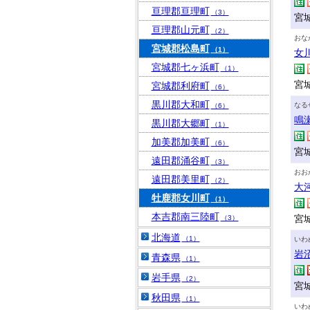
亘理郡亘理町
（3）
宮
亘理郡山元町
（2）
おな
宮城郡松島町
（1）
女
宮城郡七ヶ浜町
（1）
宮
宮城郡利府町
（6）
黒川郡大和町
なる
（6）
鳴
黒川郡大郷町
（1）
加美郡加美町
（6）
宮
遠田郡涌谷町
（3）
おお
遠田郡美里町
（2）
大
牡鹿郡女川町
（1）
本吉郡南三陸町
宮
（3）
北海道
（1）
いわ
岩
青森県
（1）
岩手県
（2）
宮城
秋田県
（1）
いわ