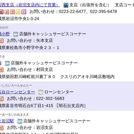
沼西支店（岩沼支店内にて営業）
支店（出張所を含む） 支店コード
お問い合わせ：0223-22-6477、022-395-6478
県岩沼市中央1-3-24
せおの
瀬小野
店舗外キャッシュサービスコーナー
お問い合わせ：矢本支店
城県東松島市小野字中央２３－１
さき
崎
店舗外キャッシュサービスコーナー
お問い合わせ：村田支店
城県柴田郡川崎町前川裏丁８０ クスリのアオキ川崎店敷地内
いしだいろーんせんたー
石台ローンセンター
ローンセンター
お問い合わせ：022ｰ302ｰ5683
城県富谷市明石台6丁目1ｰ415 ［明石台支店内］
ーあーるいわぬまえき
Ｒ岩沼駅
店舗外キャッシュサービスコーナー
お問い合わせ：岩沼支店