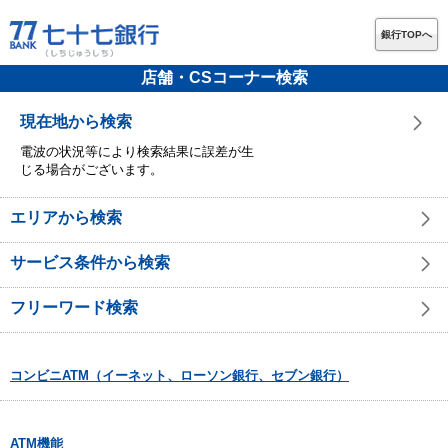
銀行TOPへ
店舗・CSコーナー検索
現在地から検索
電波の状況等により検索結果に誤差が生
じる場合がございます。
エリアから検索
サービス条件から検索
フリーワード検索
コンビニATM（イーネット、ローソン銀行、セブン銀行）
ATM機能