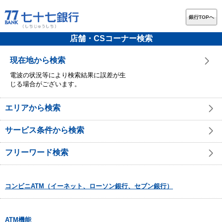
銀行TOPへ
店舗・CSコーナー検索
現在地から検索
電波の状況等により検索結果に誤差が生
じる場合がございます。
エリアから検索
サービス条件から検索
フリーワード検索
コンビニATM（イーネット、ローソン銀行、セブン銀行）
ATM機能