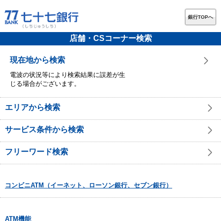
銀行TOPへ
店舗・CSコーナー検索
現在地から検索
電波の状況等により検索結果に誤差が生
じる場合がございます。
エリアから検索
サービス条件から検索
フリーワード検索
コンビニATM（イーネット、ローソン銀行、セブン銀行）
ATM機能