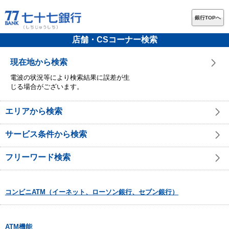
銀行TOPへ
店舗・CSコーナー検索
現在地から検索
電波の状況等により検索結果に誤差が生
じる場合がございます。
エリアから検索
サービス条件から検索
フリーワード検索
コンビニATM（イーネット、ローソン銀行、セブン銀行）
ATM機能