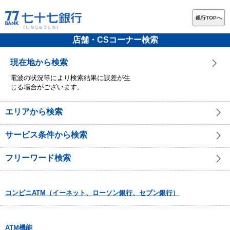
銀行TOPへ
店舗・CSコーナー検索
現在地から検索
電波の状況等により検索結果に誤差が生
じる場合がございます。
エリアから検索
サービス条件から検索
フリーワード検索
コンビニATM（イーネット、ローソン銀行、セブン銀行）
ATM機能