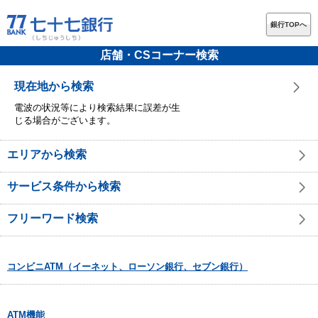
銀行TOPへ
店舗・CSコーナー検索
現在地から検索
電波の状況等により検索結果に誤差が生
じる場合がございます。
エリアから検索
サービス条件から検索
フリーワード検索
コンビニATM（イーネット、ローソン銀行、セブン銀行）
ATM機能